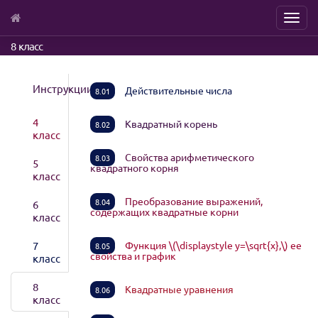
Menu
Skip
8 класс
to
main
content
Инструкции
Действительные числа
8.01
4
Квадратный корень
8.02
класс
Свойства арифметического
8.03
5
квадратного корня
класс
Преобразование выражений,
8.04
6
содержащих квадратные корни
класс
7
Функция \(\displaystyle y=\sqrt{x},\) ее
8.05
свойства и график
класс
8
Квадратные уравнения
8.06
класс