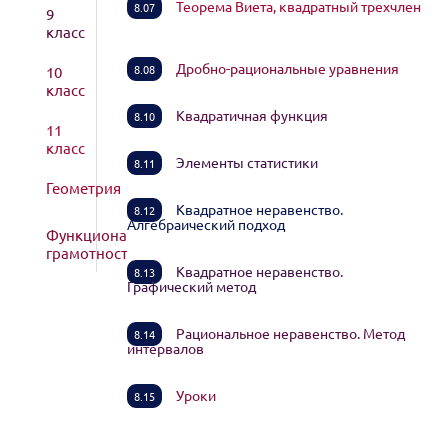
Теорема Виета, квадратный трехчлен
8.07
9
класс
Дробно-рациональные уравнения
8.08
10
класс
Квадратичная функция
8.10
11
класс
Элементы статистики
8.11
Геометрия
Квадратное неравенство.
8.12
Алгебраический подход
Функциональная
грамотность
Квадратное неравенство.
8.13
Графический метод
Рациональное неравенство. Метод
8.14
интервалов
Уроки
8.15