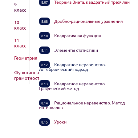
Теорема Виета, квадратный трехчлен
8.07
9
класс
Дробно-рациональные уравнения
8.08
10
класс
Квадратичная функция
8.10
11
класс
Элементы статистики
8.11
Геометрия
Квадратное неравенство.
8.12
Алгебраический подход
Функциональная
грамотность
Квадратное неравенство.
8.13
Графический метод
Рациональное неравенство. Метод
8.14
интервалов
Уроки
8.15