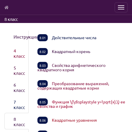
Menu
Skip
8 класс
to
main
content
Инструкции
Действительные числа
8.01
4
Квадратный корень
8.02
класс
Свойства арифметического
8.03
5
квадратного корня
класс
Преобразование выражений,
8.04
6
содержащих квадратные корни
класс
7
Функция \(\displaystyle y=\sqrt{x},\) ее
8.05
свойства и график
класс
8
Квадратные уравнения
8.06
класс