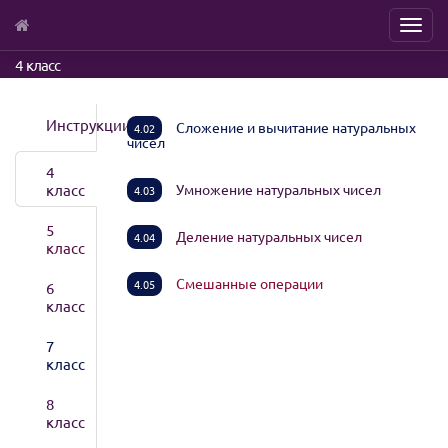
Menu
Skip
4 класс
to
main
content
Инструкции
Сложение и вычитание натуральных
4.02
чисел
4
класс
Умножение натуральных чисел
4.03
5
Деление натуральных чисел
4.04
класс
Смешанные операции
4.05
6
класс
7
класс
8
класс