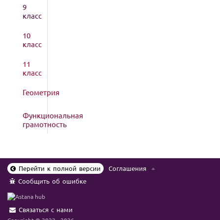
9
класс
10
класс
11
класс
Геометрия
Функциональная
грамотность
Перейти к полной версии
Соглашения
Сообщить об ошибке
Связаться с нами