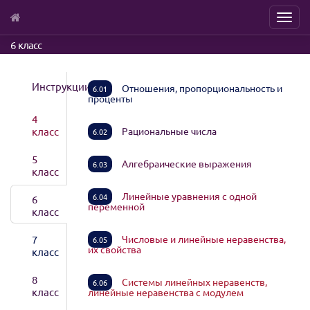
Menu
Skip
6 класс
to
main
content
Инструкции
Отношения, пропорциональность и
6.01
проценты
4
класс
Рациональные числа
6.02
5
Алгебраические выражения
6.03
класс
Линейные уравнения с одной
6.04
6
переменной
класс
7
Числовые и линейные неравенства,
6.05
их свойства
класс
8
Системы линейных неравенств,
6.06
класс
линейные неравенства с модулем