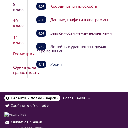
9
Координатная плоскость
6.07
класс
Данные, графики и диаграммы
6.08
10
класс
Зависимости между величинами
6.09
11
класс
Линейные уравнения с двумя
6.10
переменными
Геометрия
Уроки
6.11
Функциональная
грамотность
Перейти к полной версии
Соглашения
Сообщить об ошибке
Связаться с нами