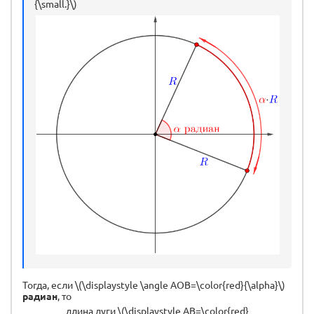
{\small.}\)
Тогда, если \(\displaystyle \angle AOB=\color{red}{\alpha}\)
радиан
, то
длина дуги \(\displaystyle AB=\color{red}