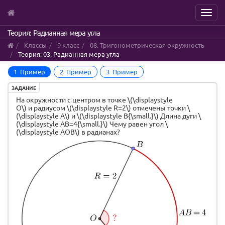
Menu
Skip
Теория: Радианная мера угла
to
Классы
9 класс
08. Тригонометрическая окружность
main
Теория: 03. Радианная мера угла
content
1 Пример
2 Пример
3 Пример
ЗАДАНИЕ
На окружности с центром в точке \(\displaystyle
O\) и радиусом \(\displaystyle R=2\) отмечены точки \
(\displaystyle A\) и \(\displaystyle B{\small.}\) Длина дуги \
(\displaystyle AB=4{\small.}\) Чему равен угол \
(\displaystyle AOB\) в радианах?