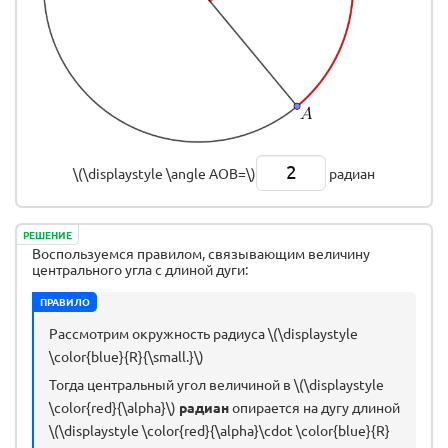
2
\(\displaystyle \angle AOB=\)
радиан
РЕШЕНИЕ
Воспользуемся правилом, связывающим величину
центрального угла с длиной дуги:
ПРАВИЛО
Рассмотрим окружность радиуса \(\displaystyle
\color{blue}{R}{\small.}\)
Тогда центральный угол величиной в \(\displaystyle
\color{red}{\alpha}\)
радиан
опирается на дугу длиной
\(\displaystyle \color{red}{\alpha}\cdot \color{blue}{R}