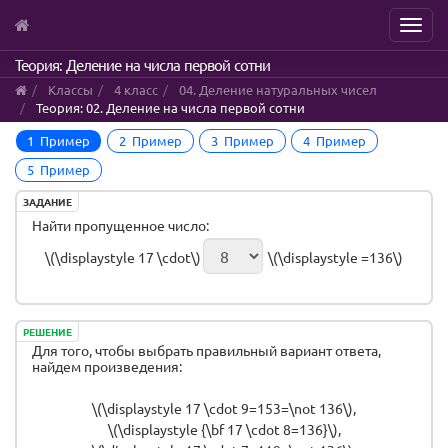
Menu
Skip
Теория: Деление на числа первой сотни
to
Классы
4 класс
04. Деление натуральных чисел
main
Теория: 02. Деление на числа первой сотни
content
1 Пример
2 Пример
3 Пример
4 Пример
5 Пример
ЗАДАНИЕ
Найти пропущенное число:
\(\displaystyle 17 \cdot\)
\(\displaystyle =136\)
РЕШЕНИЕ
Для того, чтобы выбрать правильный вариант ответа,
найдем произведения:
\(\displaystyle 17 \cdot 9=153=\not 136\),
\(\displaystyle {\bf 17 \cdot 8=136}\),