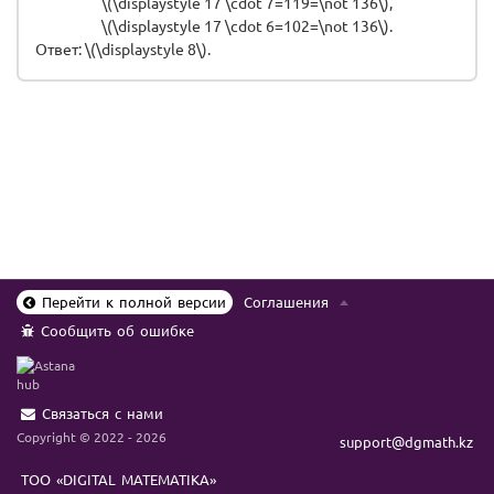
\(\displaystyle 17 \cdot 7=119=\not 136\),
\(\displaystyle 17 \cdot 6=102=\not 136\).
Ответ: \(\displaystyle 8\).
Перейти к полной версии
Соглашения
Сообщить об ошибке
Связаться с нами
Copyright © 2022 - 2026
support@dgmath.kz
ТОО «DIGITAL MATEMATIKA»