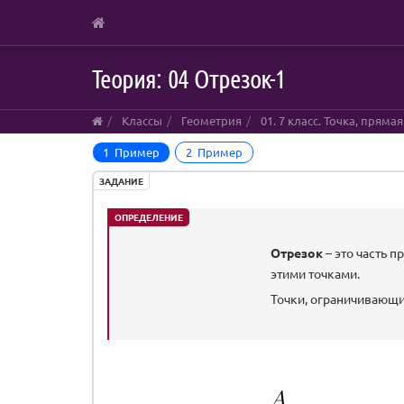
Skip
Теория: 04 Отрезок-1
to
main
content
Классы
Геометрия
01. 7 класс. Точка, пряма
1 Пример
2 Пример
ЗАДАНИЕ
ОПРЕДЕЛЕНИЕ
Отрезок
– это часть п
этими точками.
Точки, ограничивающи