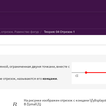
я, отрезок. Равенство фигур
Теория: 04 Отрезок-1
рямой, ограниченная двумя точками, вместе с
е отрезок, называются его
концами
.
На рисунке изображен отрезок с концами \(\displaystyl
B {\small.}\)