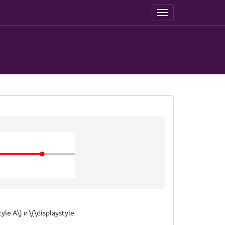
Menu
e A\) и \(\displaystyle