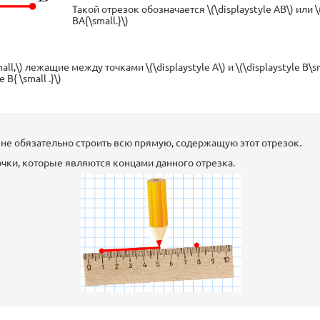
Такой отрезок обозначается \(\displaystyle AB\) или \(
BA{\small.}\)
ll,\) лежащие между точками \(\displaystyle A\) и \(\displaystyle B\sm
 B{ \small .}\)
, не обязательно строить всю прямую, содержащую этот отрезок.
чки, которые являются концами данного отрезка.