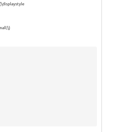
\displaystyle
all;\)