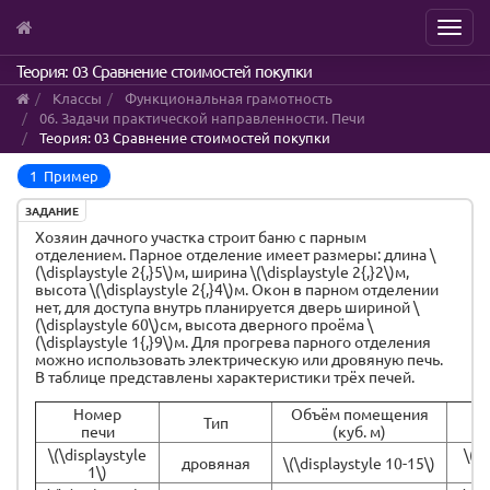
Menu
Skip
Теория: 03 Сравнение стоимостей покупки
to
Классы
Функциональная грамотность
main
06. Задачи практической направленности. Печи
content
Теория: 03 Сравнение стоимостей покупки
1 Пример
ЗАДАНИЕ
Хозяин дачного участка строит баню с парным
отделением. Парное отделение имеет размеры: длина \
(\displaystyle 2{,}5\)м, ширина \(\displaystyle 2{,}2\)м,
высота \(\displaystyle 2{,}4\)м. Окон в парном отделении
нет, для доступа внутрь планируется дверь шириной \
(\displaystyle 60\)см, высота дверного проёма \
(\displaystyle 1{,}9\)м. Для прогрева парного отделения
можно использовать электрическую или дровяную печь.
В таблице представлены характеристики трёх печей.
Номер
Объём помещения
Тип
М
печи
(куб. м)
\(\displaystyle
\(\d
дровяная
\(\displaystyle 10-15\)
1\)