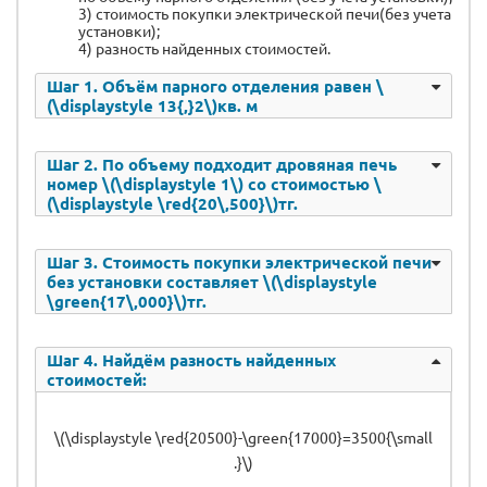
3) стоимость покупки электрической печи(без учета
установки);
4) разность найденных стоимостей.
Шаг 1. Объём парного отделения равен \
(\displaystyle 13{,}2\)кв. м
Шаг 2. По объему подходит дровяная печь
номер \(\displaystyle 1\) со стоимостью \
(\displaystyle \red{20\,500}\)тг.
Шаг 3. Стоимость покупки электрической печи
без установки составляет \(\displaystyle
\green{17\,000}\)тг.
Шаг 4. Найдём разность найденных
стоимостей:
\(\displaystyle \red{20500}-\green{17000}=3500{\small
.}\)