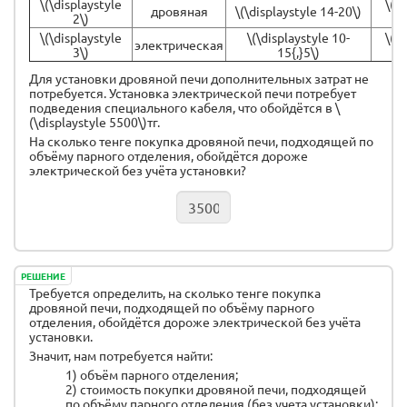
\(\displaystyle
\(\d
дровяная
\(\displaystyle 14-20\)
2\)
\(\displaystyle
\(\displaystyle 10-
\(\d
электрическая
3\)
15{,}5\)
Для установки дровяной печи дополнительных затрат не
потребуется. Установка электрической печи потребует
подведения специального кабеля, что обойдётся в \
(\displaystyle 5500\)тг.
На сколько тенге покупка дровяной печи, подходящей по
объёму парного отделения, обойдётся дороже
электрической без учёта установки?
РЕШЕНИЕ
Требуется определить, на сколько тенге покупка
дровяной печи, подходящей по объёму парного
отделения, обойдётся дороже электрической без учёта
установки.
Значит, нам потребуется найти:
1) объём парного отделения;
2) стоимость покупки дровяной печи, подходящей
по объёму парного отделения (без учета установки);