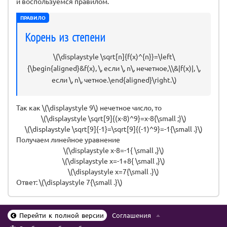
и воспользуемся правилом.
ПРАВИЛО
Корень из степени
\(\displaystyle \sqrt[n]{f(x)^{n}}=\left\
{\begin{aligned}&f(x), \, если \, n\, нечетное,\\&|f(x)|, \,
если \, n\, четное.\end{aligned}\right.\)
Так как \(\displaystyle 9\) нечетное число, то
\(\displaystyle \sqrt[9]{(x-8)^9}=x-8{\small ;}\)
\(\displaystyle \sqrt[9]{-1}=\sqrt[9]{(-1)^9}=-1{\small .}\)
Получаем линейное уравнение
\(\displaystyle x-8=-1{ \small ,}\)
\(\displaystyle x=-1+8{ \small ,}\)
\(\displaystyle x=7{\small .}\)
Ответ: \(\displaystyle 7{\small .}\)
Перейти к полной версии
Соглашения