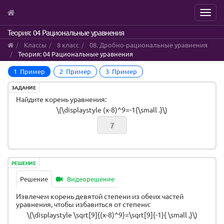
Menu
Skip
Теория: 04 Рациональные уравнения
to
Классы
8 класс
08. Дробно-рациональные уравнения
main
Теория: 04 Рациональные уравнения
content
1 Пример
2 Пример
3 Пример
ЗАДАНИЕ
Найдите корень уравнения:
\(\displaystyle (x-8)^9=-1{\small .}\)
РЕШЕНИЕ
Решение
Видеорешение
Извлечем корень девятой степени из обеих частей
уравнения, чтобы избавиться от степени:
\(\displaystyle \sqrt[9]{(x-8)^9}=\sqrt[9]{-1}{ \small ,}\)