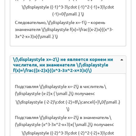
\(\displaystyle ((-1)^3-3\cdot (-1)^2-(-1)+3)\cdot
(-1)=0{\small .} \)
Следовательно, \(\displaystyle x=-1\) – корень
знаменателя \(\displaystyle f(x)=\frac{(x-2)x}{(x^3-
3x^2-x+3)x}{\small .} \)
\(\displaystyle x=-2\) не является корнем ни
числителя, ни знаменателя \(\displaystyle
f(x)=\frac{(x-2)x}{(x^3-3x^2-x+3)x}\)
Подставляя \(\displaystyle x=-2\) в числитель \
(\displaystyle (x-2)x { \small ,}\) получаем:
\(\displaystyle (-2-2)\cdot (-2)=8\,\cancel{=}\,0{\small .}
\)
Подставляя \(\displaystyle x=-2\) в знаменатель \
(\displaystyle (x^3-3x^2-x+3)x{ \small ,}\) получаем:
\(\displaystyle ((-2)^3-3\cdot (-2)^2-(-2)+3)\cdot