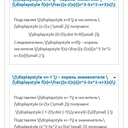
(\displaystyle f(x)=\frac{(x-2)x}{(x^3-3x^2-x+3)x}\)
Подставляя \(\displaystyle x=0 \) в числитель \
(\displaystyle (x-2)x { \small ,}\) получаем:
\(\displaystyle (0-2)\cdot 0=0{\small .}\)
Следовательно, \(\displaystyle x=0\) – корень
числителя \(\displaystyle f(x)=\frac{(x-2)x}{(x^3-3x^2-
x+3)x}{\small .} \)
\(\displaystyle x=-1 \) – корень знаменателя \
(\displaystyle f(x)=\frac{(x-2)x}{(x^3-3x^2-x+3)x}\)
Подставляя \(\displaystyle x=-1\) в числитель \
(\displaystyle (x-2)x { \small ,}\) получаем:
\(\displaystyle (-1-2)\cdot (-1)\,\cancel{=}\,0{\small .} \)
Подставляя \(\displaystyle x=-1\) в знаменатель \
(\displaystyle (x^3-3x^2-x+3)x{ \small ,}\) получаем: