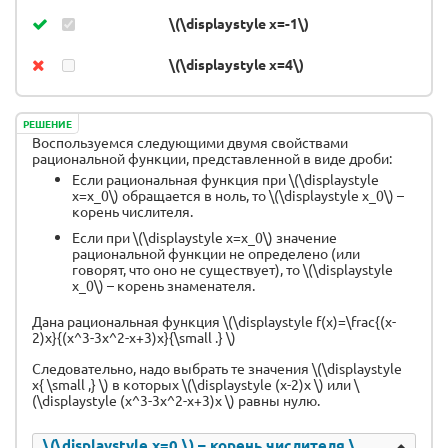
\(\displaystyle x=-1\)
\(\displaystyle x=4\)
РЕШЕНИЕ
Воспользуемся следующими двумя свойствами
рациональной функции, представленной в виде дроби:
Если рациональная функция при \(\displaystyle
x=x_0\) обращается в ноль, то \(\displaystyle x_0\) –
корень числителя.
Если при \(\displaystyle x=x_0\) значение
рациональной функции не определено (или
говорят, что оно не существует), то \(\displaystyle
x_0\) – корень знаменателя.
Дана рациональная функция \(\displaystyle f(x)=\frac{(x-
2)x}{(x^3-3x^2-x+3)x}{\small .} \)
Следовательно, надо выбрать те значения \(\displaystyle
x{ \small ,} \) в которых \(\displaystyle (x-2)x \) или \
(\displaystyle (x^3-3x^2-x+3)x \) равны нулю.
\(\displaystyle x=0 \) – корень числителя \