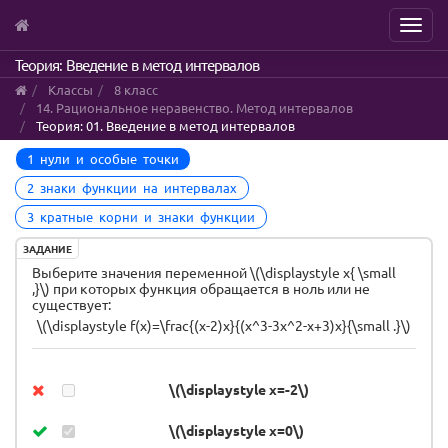
Menu
Skip
Теория: Введение в метод интервалов
to
Классы
8 класс
main
14. Рациональное неравенство. Метод интервалов
content
Теория: 01. Введение в метод интервалов
1 нули и особые точки
2 знаки функции на интервалах
3 кратные корни и знаки функции
ЗАДАНИЕ
Выберите значения переменной \(\displaystyle x{ \small
,}\) при которых функция обращается в ноль или не
существует:
\(\displaystyle f(x)=\frac{(x-2)x}{(x^3-3x^2-x+3)x}{\small .}\)
\(\displaystyle x=-2\)
\(\displaystyle x=0\)