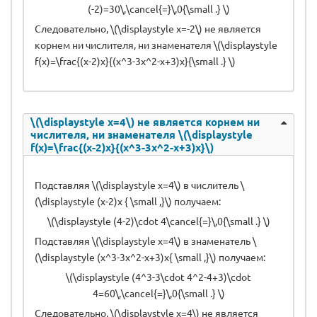
(-2)=30\,\cancel{=}\,0{\small .} \)
Следовательно, \(\displaystyle x=-2\) не является
корнем ни числителя, ни знаменателя \(\displaystyle
f(x)=\frac{(x-2)x}{(x^3-3x^2-x+3)x}{\small .} \)
\(\displaystyle x=4\) не является корнем ни
числителя, ни знаменателя \(\displaystyle
f(x)=\frac{(x-2)x}{(x^3-3x^2-x+3)x}\)
Подставляя \(\displaystyle x=4\) в числитель \
(\displaystyle (x-2)x { \small ,}\) получаем:
\(\displaystyle (4-2)\cdot 4\cancel{=}\,0{\small .} \)
Подставляя \(\displaystyle x=4\) в знаменатель \
(\displaystyle (x^3-3x^2-x+3)x{ \small ,}\) получаем:
\(\displaystyle (4^3-3\cdot 4^2-4+3)\cdot
4=60\,\cancel{=}\,0{\small .} \)
Следовательно, \(\displaystyle x=4\) не является