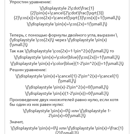
Упростим уравнение:
\(\displaystyle 2\cdot\frac{1}
{2}\sin(x)+\cancel{2\cdot\frac{\sqrt{3}}
{2}\cos(x)}+\cos(2x)=\cancel{\sqrt{3}\cos(x)}+1{\small,}\)
\(\displaystyle \sin(x)+\cos(2x)=1{\small.}\)
Теперь, с помощью формулы двойного угла, выразим \
(\displaystyle \cos(2x)\) через \(\displaystyle \sin(x)
{\small.}\)
Так как \(\displaystyle \cos(2x)=1-\sin^2(x){\small,}\) то
\(\displaystyle \sin(x)+\color{blue}{\cos(2x)}=1{\small,}\)
\(\displaystyle \sin(x)+\color{blue}{1-2\sin^2(x)}=1{\small.}\)
Решим уравнение:
\(\displaystyle \sin(x)+\cancel{1}-2\sin^2(x)=\cancel{1}
{\small,}\)
\(\displaystyle \sin(x)-2\sin^2(x)=0{\small,}\)
\(\displaystyle \sin(x)(1-2\sin(x))=0{\small.}\)
Произведение двух множителей равно нулю, если хотя
бы один из них равен нулю:
\(\displaystyle \sin(x)=0\) или \(\displaystyle 1-
2\sin(x)=0{\small.}\)
Значит,
\(\displaystyle \sin(x)=0\) или \(\displaystyle \sin(x)=\frac{1}
{2}{\small.}\)