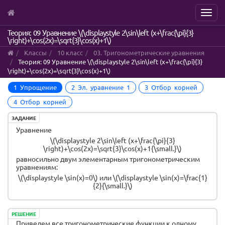
Menu
Skip
Теория: 09 Уравнение \(\displaystyle 2\sin\left (x+\frac{\pi}{3}
\right)+\cos(2x)=\sqrt{3}\cos(x)+1\)
to
main
Классы
10 класс
03. Тригонометрические уравнения
content
Теория: 09 Уравнение \(\displaystyle 2\sin\left (x+\frac{\pi}{3}
\right)+\cos(2x)=\sqrt{3}\cos(x)+1\)
1 Упрощение
2 Эл. уравнение 1
3 Отбор корней
4 Отбор корней
ЗАДАНИЕ
Уравнение
\(\displaystyle 2\sin\left (x+\frac{\pi}{3}
\right)+\cos(2x)=\sqrt{3}\cos(x)+1{\small.}\)
равносильно двум элементарным тригонометрическим
уравнениям:
\(\displaystyle \sin(x)=0\) или \(\displaystyle \sin(x)=\frac{1}
{2}{\small.}\)
РЕШЕНИЕ
Приведем все тригонометрические функции к одному