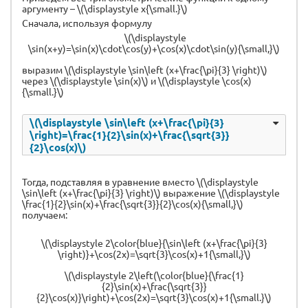
аргументу – \(\displaystyle x{\small.}\)
Сначала, используя формулу
\(\displaystyle
\sin(x+y)=\sin(x)\cdot\cos(y)+\cos(x)\cdot\sin(y){\small,}\)
выразим \(\displaystyle \sin\left (x+\frac{\pi}{3} \right)\)
через \(\displaystyle \sin(x)\) и \(\displaystyle \cos(x)
{\small.}\)
\(\displaystyle \sin\left (x+\frac{\pi}{3}
\right)=\frac{1}{2}\sin(x)+\frac{\sqrt{3}}
{2}\cos(x)\)
Тогда, подставляя в уравнение вместо \(\displaystyle
\sin\left (x+\frac{\pi}{3} \right)\) выражение \(\displaystyle
\frac{1}{2}\sin(x)+\frac{\sqrt{3}}{2}\cos(x){\small,}\)
получаем:
\(\displaystyle 2\color{blue}{\sin\left (x+\frac{\pi}{3}
\right)}+\cos(2x)=\sqrt{3}\cos(x)+1{\small,}\)
\(\displaystyle 2\left(\color{blue}{\frac{1}
{2}\sin(x)+\frac{\sqrt{3}}
{2}\cos(x)}\right)+\cos(2x)=\sqrt{3}\cos(x)+1{\small.}\)