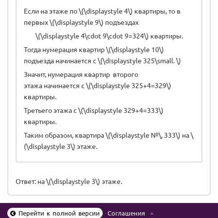
Если на этаже по \(\displaystyle 4\) квартиры, то в
первых \(\displaystyle 9\) подъездах
\(\displaystyle 4\cdot 9\cdot 9=324\) квартиры.
Тогда нумерация квартир \(\displaystyle 10\)
подъезда начинается с \(\displaystyle 325\small. \)
Значит, нумерация квартир второго
этажа начинается с \(\displaystyle 325+4=329\)
квартиры.
Третьего этажа с \(\displaystyle 329+4=333\)
квартиры.
Таким образом, квартира \(\displaystyle №\, 333\) на \
(\displaystyle 3\) этаже.
Ответ: на \(\displaystyle 3\) этаже.
Перейти к полной версии
Соглашения