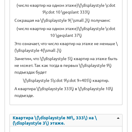
(число квартир на одном этаже)\(\displaystyle \cdot
9\cdot 10 \geqslant 333\)
Сокращая на \(\displaystyle 9{ \small ,}\) получаем:
(число квартир на одном этаже)\(\displaystyle \cdot
10 \geqslant 37\)
Это означает, что число квартир на этаже не меньше \
(\displaystyle 4{\small .}\)
Заметим, что \(\displaystyle 5\) квартир на этаже быть
не может. Так как тогда в первых \(\displaystyle 9\)
подъездах будет
\(\displaystyle 5\cdot 9\cdot 9=405\) квартир.
А квартира \(\displaystyle 333\) в \(\displaystyle 10\)
подъезде.
Квартира \(\displaystyle №\, 333\) на \
(\displaystyle 3\) этаже.