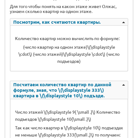
Для того чтобы понять на каком этаже живет Олжас,
узнаем сколько квартир на одном этаже.
Посмотрим, как считаются квартиры.
Количество квартир можно вычислить по формуле:
(число квартир на одном этаже)\(\displaystyle
\cdot\) (число этажей)\(\displaystyle \cdot\) (число
подъездов)
Посчитаем количество квартир по данной
формуле, зная, что \(\displaystyle 333\)
квартира в \(\displaystyle 10\) подъзде.
Число этажей \(\displaystyle 9{ \small .}\) Количество
подъездов \(\displaystyle 10{\small .}\)
Так как число квартир в \(\displaystyle 10\) подъездах
не меньше \(\displaystyle 333{\small ,}\) то получаем: