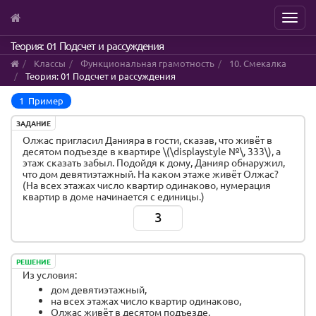
Menu
Skip
Теория: 01 Подсчет и рассуждения
to
Классы
Функциональная грамотность
10. Смекалка
main
Теория: 01 Подсчет и рассуждения
content
1 Пример
ЗАДАНИЕ
Олжас пригласил Данияра в гости, сказав, что живёт в
десятом подъезде в квартире \(\displaystyle №\, 333\), а
этаж сказать забыл. Подойдя к дому, Данияр обнаружил,
что дом девятиэтажный. На каком этаже живёт Олжас?
(На всех этажах число квартир одинаково, нумерация
квартир в доме начинается с единицы.)
3
РЕШЕНИЕ
Из условия:
дом девятиэтажный,
на всех этажах число квартир одинаково,
Олжас живёт в десятом подъезде.