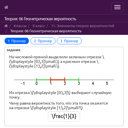
Menu
Skip
Теория: 06 Геометрическая вероятность
to
Классы
9 класс
11. Элементы теории вероятностей
main
Теория: 06 Геометрическая вероятность
content
1 Пример
2 Пример
3 Пример
ЗАДАНИЕ
На числовой прямой выделили зеленым отрезок \
(\displaystyle [0;\,3]\small,\) а красным отрезок \
(\displaystyle [1;\,2]\small.\)
Из отрезка \(\displaystyle [0;\,3]\) выбирают случайную
точку.
Чему равна вероятность того, что эта точка окажется
на отрезке \(\displaystyle [1;\,2]\small?\)
\frac{1}{3}