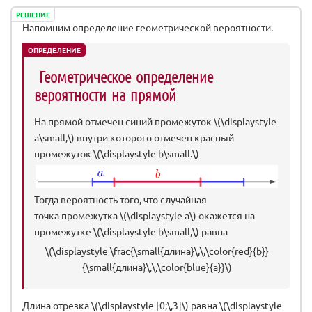
РЕШЕНИЕ
Напомним определение геометрической вероятности.
ОПРЕДЕЛЕНИЕ
Геометрическое определение
вероятности на прямой
На прямой отмечен синий промежуток \(\displaystyle
a\small,\) внутри которого отмечен красный
промежуток \(\displaystyle b\small.\)
Тогда вероятность того, что случайная
точка промежутка \(\displaystyle a\) окажется на
промежутке \(\displaystyle b\small,\) равна
\(\displaystyle \frac{\small{длина}\,\,\color{red}{b}}
{\small{длина}\,\,\color{blue}{a}}\)
Длина отрезка \(\displaystyle [0;\,3]\) равна \(\displaystyle