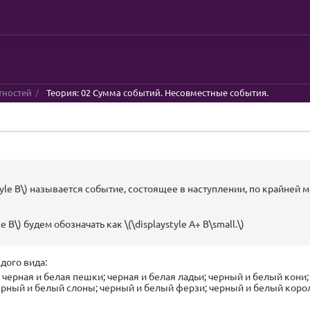
тностей
Теория: 02 Сумма событий. Несовместные события.
style B\) называется событие, состоящее в наступлении, по крайней ме
le B\) будем обозначать как \(\displaystyle A+ B\small.\)
дого вида:
черная и белая пешки; черная и белая ладьи; черный и белый кони;
рный и белый слоны; черный и белый ферзи; черный и белый коро