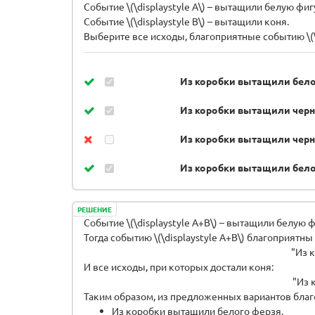
Событие \(\displaystyle A\) – вытащили белую фиг
Событие \(\displaystyle B\) – вытащили коня.
Выберите все исходы, благоприятные событию \(\d
Из коробки вытащили бело
Из коробки вытащили черн
Из коробки вытащили черн
Из коробки вытащили бело
РЕШЕНИЕ
Событие \(\displaystyle A+B\) – вытащили белую 
Тогда событию \(\displaystyle A+B\) благоприятн
"Из 
И все исходы, при которых достали коня:
"Из 
Таким образом, из предложенных вариантов благоп
Из коробки вытащили белого ферзя.