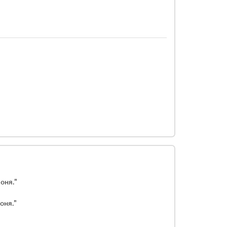
оня."
оня."