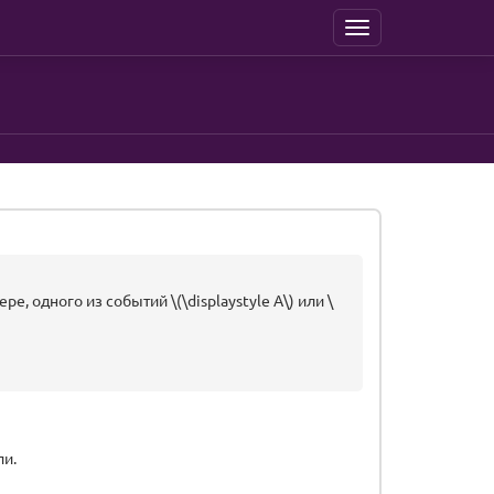
Menu
ре, одного из событий \(\displaystyle A\) или \
ли.