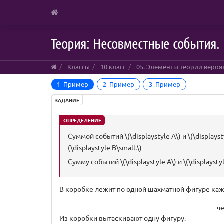
Skip
Теория: Несовместные события.
to
main
content
Классы
10 класс
05. Элементы теории вероя
1 Пример
2 Пример
3 Пример
ЗАДАНИЕ
ОПРЕДЕЛЕНИЕ
Суммой событий \(\displaystyle A\) и \(\display
(\displaystyle B\small.\)
Сумму событий \(\displaystyle A\) и \(\displaysty
В коробке лежит по одной шахматной фигуре каж
че
Из коробки вытаскивают одну фигуру.