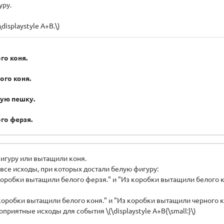
уру.
isplaystyle A+B.\)
го коня.
ого коня.
ую пешку.
го ферзя.
фигуру или вытащили коня.
ы все исходы, при которых достали белую фигуру:
коробки вытащили белого ферзя." и "Из коробки вытащили белого к
коробки вытащили белого коня." и "Из коробки вытащили черного к
риятные исходы для события \(\displaystyle A+B{\small:}\)