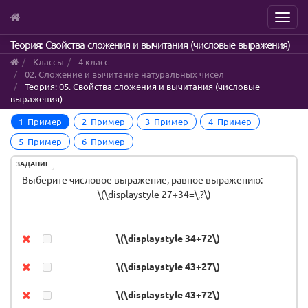
Menu
Skip
Теория: Свойства сложения и вычитания (числовые выражения)
to
Классы
4 класс
main
02. Сложение и вычитание натуральных чисел
content
Теория: 05. Свойства сложения и вычитания (числовые
выражения)
1 Пример
2 Пример
3 Пример
4 Пример
5 Пример
6 Пример
ЗАДАНИЕ
Выберите числовое выражение, равное выражению:
\(\displaystyle 27+34=\,?\)
\(\displaystyle 34+72\)
\(\displaystyle 43+27\)
\(\displaystyle 43+72\)