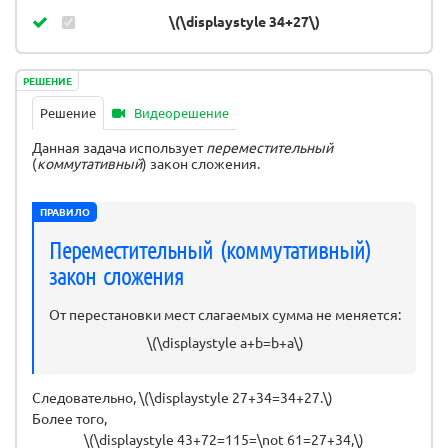
\(\displaystyle 34+27\)
РЕШЕНИЕ
Решение
Видеорешение
Данная задача использует
переместительный
(
коммутативный
) закон сложения.
ПРАВИЛО
Переместительный (коммутативный)
закон сложения
От перестановки мест слагаемых сумма не меняется:
\(\displaystyle a+b=b+a\)
Следовательно, \(\displaystyle 27+34=34+27.\)
Более того,
\(\displaystyle 43+72=115=\not 61=27+34,\)