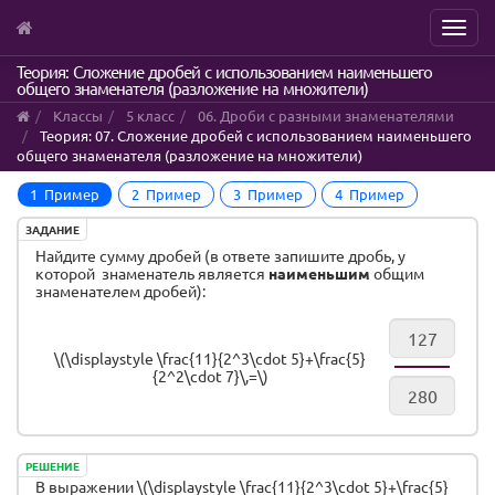
Menu
Skip
Теория: Сложение дробей с использованием наименьшего
общего знаменателя (разложение на множители)
to
main
Классы
5 класс
06. Дроби с разными знаменателями
content
Теория: 07. Сложение дробей с использованием наименьшего
общего знаменателя (разложение на множители)
1 Пример
2 Пример
3 Пример
4 Пример
ЗАДАНИЕ
Найдите сумму дробей (в ответе запишите дробь, у
которой знаменатель является
наименьшим
общим
знаменателем дробей):
\(\displaystyle \frac{11}{2^3\cdot 5}+\frac{5}
{2^2\cdot 7}\,=\)
РЕШЕНИЕ
В выражении \(\displaystyle \frac{11}{2^3\cdot 5}+\frac{5}