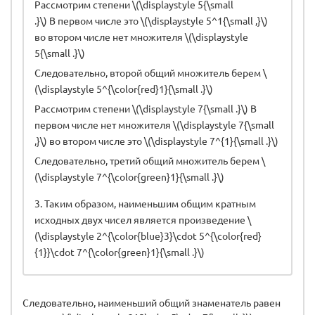
Рассмотрим степени \(\displaystyle 5{\small
.}\) В первом числе это \(\displaystyle 5^1{\small ,}\)
во втором числе нет множителя \(\displaystyle
5{\small .}\)
Следовательно, второй общий множитель берем \
(\displaystyle 5^{\color{red}1}{\small .}\)
Рассмотрим степени \(\displaystyle 7{\small .}\) В
первом числе нет множителя \(\displaystyle 7{\small
,}\) во втором числе это \(\displaystyle 7^{1}{\small .}\)
Следовательно, третий общий множитель берем \
(\displaystyle 7^{\color{green}1}{\small .}\)
3. Таким образом, наименьшим общим кратным
исходных двух чисел является произведение \
(\displaystyle 2^{\color{blue}3}\cdot 5^{\color{red}
{1}}\cdot 7^{\color{green}1}{\small .}\)
Следовательно, наименьший общий знаменатель равен