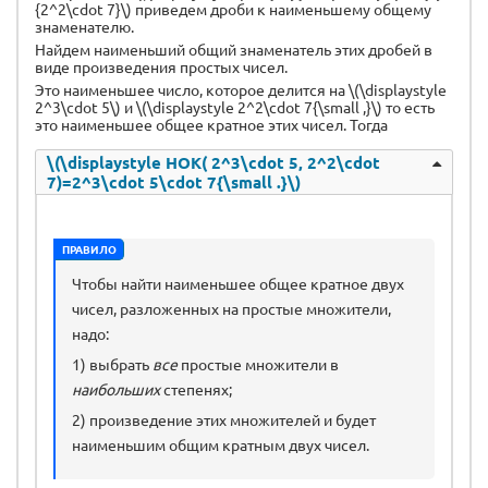
{2^2\cdot 7}\) приведем дроби к наименьшему общему
знаменателю.
Найдем наименьший общий знаменатель этих дробей в
виде произведения простых чисел.
Это наименьшее число, которое делится на \(\displaystyle
2^3\cdot 5\) и \(\displaystyle 2^2\cdot 7{\small ,}\) то есть
это наименьшее общее кратное этих чисел. Тогда
\(\displaystyle НОК( 2^3\cdot 5, 2^2\cdot
7)=2^3\cdot 5\cdot 7{\small .}\)
ПРАВИЛО
Чтобы найти наименьшее общее кратное двух
чисел, разложенных на простые множители,
надо:
1) выбрать
все
простые множители в
наибольших
степенях;
2) произведение этих множителей и будет
наименьшим общим кратным двух чисел.