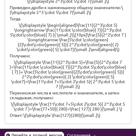
\(\displaystyle 2^3\cdot 5\cdot 7{\small .}\)
Приведем дроби к наименьшему общему знаменателю \
(\displaystyle 2^3 \cdot 5\cdot 7{\small .}\)
Тогда
\(\displaystyle \begin{aligned}\frac{11}{2^3\cdot 5}
\longrightarrow \frac{11\cdot \color{blue}{ 7}}{2^3\cdot
5\cdot\color{blue}{ 7} }{ \small ,}\\[10px]\frac{5}{2^2\cdot 7 }
\longrightarrow \frac{5\cdot \color{green}
{2}\cdot\color{green}{ 5}}{ 2^2\cdot\color{green}{ 2}
\cdot\color{green}{ 5} \cdot7}{\small .}\end{aligned}\)
Получаем:
\(\displaystyle \frac{11}{2^3\cdot 5}+\frac{5}{2^2\cdot 7
}=\frac{11\cdot \color{blue}{ 7}}{2^3\cdot 5\cdot\color{blue}
{ 7} }+ \frac{5\cdot \color{green}{2}\cdot\color{green}{ 5}}{
2^2\cdot\color{green}{ 2} \cdot\color{green}{ 5}
\cdot7}=\frac{11\cdot 7+5\cdot 2\cdot 5}{ 2^3\cdot 5 \cdot
7 }{\small .}\)
Перемножая числа в числителе и знаменателе, а затем
складывая, получаем:
\(\displaystyle \frac{11\cdot 7+5\cdot 2\cdot 5}{ 2^3\cdot 5
\cdot 7 }=\frac{77+50}{ 280}=\frac{ 127}{ 280 }{\small .} \)
Ответ: \(\displaystyle \frac{127}{280}{\small .}\)
Перейти к полной версии
Соглашения