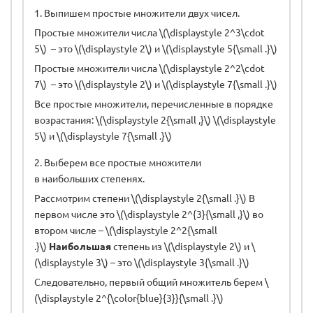
1. Выпишем простые множители двух чисел.
Простые множители числа \(\displaystyle 2^3\cdot
5\) – это \(\displaystyle 2\) и \(\displaystyle 5{\small .}\)
Простые множители числа \(\displaystyle 2^2\cdot
7\) – это \(\displaystyle 2\) и \(\displaystyle 7{\small .}\)
Все простые множители, перечисленные в порядке
возрастания: \(\displaystyle 2{\small ,}\) \(\displaystyle
5\) и \(\displaystyle 7{\small .}\)
2. Выберем все простые множители
в наибольших степенях.
Рассмотрим степени \(\displaystyle 2{\small .}\) В
первом числе это \(\displaystyle 2^{3}{\small ,}\) во
втором числе – \(\displaystyle 2^2{\small
.}\)
Наибольшая
степень из \(\displaystyle 2\) и \
(\displaystyle 3\) – это \(\displaystyle 3{\small .}\)
Следовательно, первый общий множитель берем \
(\displaystyle 2^{\color{blue}{3}}{\small .}\)