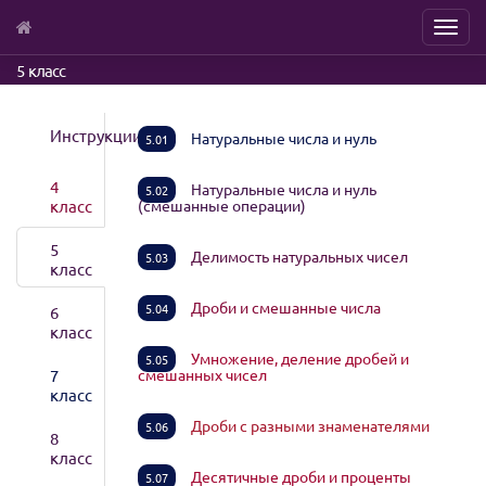
Menu
Skip
5 класс
to
main
content
Инструкции
Натуральные числа и нуль
5.01
4
Натуральные числа и нуль
5.02
класс
(смешанные операции)
5
Делимость натуральных чисел
5.03
класс
Дроби и смешанные числа
5.04
6
класс
Умножение, деление дробей и
5.05
7
смешанных чисел
класс
Дроби с разными знаменателями
5.06
8
класс
Десятичные дроби и проценты
5.07