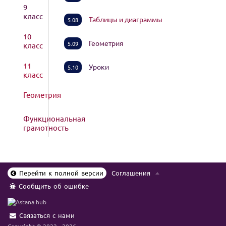
9
класс
Таблицы и диаграммы
5.08
10
Геометрия
5.09
класс
11
Уроки
5.10
класс
Геометрия
Функциональная
грамотность
Перейти к полной версии
Соглашения
Сообщить об ошибке
Связаться с нами