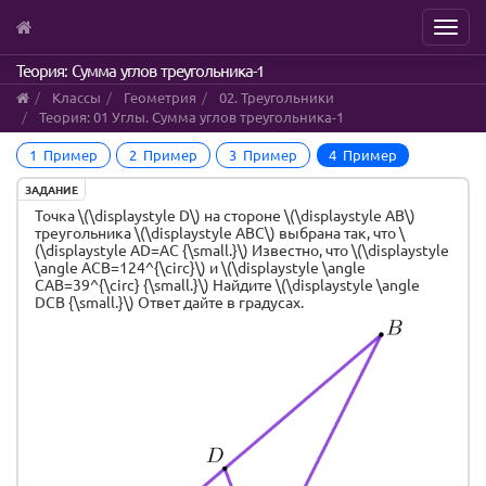
Menu
Skip
Теория: Сумма углов треугольника-1
to
Классы
Геометрия
02. Треугольники
main
Теория: 01 Углы. Сумма углов треугольника-1
content
1 Пример
2 Пример
3 Пример
4 Пример
ЗАДАНИЕ
Точка \(\displaystyle D\) на стороне \(\displaystyle AB\)
треугольника \(\displaystyle ABC\) выбрана так, что \
(\displaystyle AD=AC {\small.}\) Известно, что \(\displaystyle
\angle ACB=124^{\circ}\) и \(\displaystyle \angle
CAB=39^{\circ} {\small.}\) Найдите \(\displaystyle \angle
DCB {\small.}\) Ответ дайте в градусах.