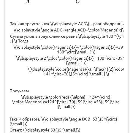
Так как треугольник \(\displaystyle ACD\) – равнобедренный, т
\(\displaystyle \angle ADC=\angle ACD=\color{Magenta}x{\small
Сумма углов в треугольнике равна \(\displaystyle 180 ^{\circ} {\
. } \) Тогда
\(\displaystyle \color{Magenta}{x}+ \color{Magenta}{x}+39^{\ci
180^\circ{\small , } \)
\(\displaystyle 2 \cdot \color{Magenta}{x}= 180^\circ - 39^{\cir
{\small , } \)
\(\displaystyle \color{Magenta}{x}= \frac{1}{2} \cdot
141^\circ=70{,}5^{\circ}{\small . } \)
Получаем
\(\displaystyle \color{red} { \alpha} = 124^{\circ}-
\color{Magenta}x=124^{\circ}-70{,}5^{\circ}=53{,}5^{\circ}
{\small.}\)
Таким образом, \(\displaystyle \angle DCB=53{,}5^{\circ}
{\small.}\)
Ответ: \(\displaystyle 53{,}5 {\small.}\)