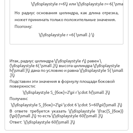
\(\displaystyle r=6\) или \(\displaystyle r=-6{ \small .}\)
Но радиус основания цилиндра, как длина отрезка,
может принимать только положительные значения.
Поэтому:
\(\displaystyle r =6{ \small .} \)
Итак, радиус цилиндра \(\displaystyle r\) равен \
(\displaystyle 6{ \small ,}\) высота цилиндра \(\displaystyle
h{\small }\) дана по условию и равна \(\displaystyle 5{ \small
.}\)
Подставим эти значения в формулу площади боковой
поверхности:
\(\displaystyle S_{бок}=2\pi r \cdot h{\small .}\)
Получим:
\(\displaystyle S_{бок}=2\pi \cdot 6 \cdot 5=60\pi{\small .}\)
В ответе требуется указать \(\displaystyle \frac{S_{бок}}
{\pi}{\small ,}\) то есть \(\displaystyle 60{\small .}\)
Ответ: \(\displaystyle 60{\small .}\)