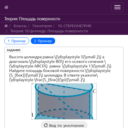
Menu
Skip
Теория: Площадь поверхности
to
Классы
Геометрия
10. СТЕРЕОМЕТРИЯ
main
Теория: 10 Цилиндр. Площадь поверхности
content
1 Пример
2 Пример
ЗАДАНИЕ
Высота цилиндра равна \(\displaystyle 5{\small ,}\) а
диагональ \(\displaystyle BD\) его осевого сечения \
(\displaystyle ABCD\) равна \(\displaystyle 13{\small .}\)
Найдите площадь боковой поверхности \(\displaystyle
{S_{бок}}{\small }\) цилиндра. В ответе укажите\
(\displaystyle \frac{S_{бок}}{\pi}{\small .}\)
Cylinder
Conic
Segment
Conic
Surface
Segment
Segment
Segment
Segment
Segment
Quadrilateral
A
O
O
B
C
D
b
c
c
d
e
f
i
j
m
p
q1
start
prime
subscript
subscript
1
1
end
subscript
Вид по умолчанию