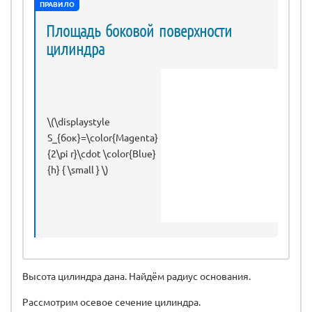
ПРАВИЛО
Площадь боковой поверхности
цилиндра
\(\displaystyle
S_{бок}=\color{Magenta}
{2\pi r}\cdot \color{Blue}
{h} { \small } \)
Высота цилиндра дана. Найдём радиус основания.
Рассмотрим осевое сечение цилиндра.