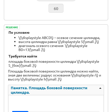
РЕШЕНИЕ
По условию
\(\displaystyle ABCD\) – осевое сечение цилиндра,
высота цилиндра равна \(\displaystyle 5{\small ,}\)
диагональ осевого сечения \(\displaystyle
BD=13{\small .}\)
Требуется найти
площадь боковой поверхности цилиндра \(\displaystyle
S_{бок}{\small .}\)
Площадь боковой поверхности цилиндра можно найти,
зная две величины: радиус основания \(\displaystyle r\) и
высоту \(\displaystyle h{\small .}\)
Памятка. Площадь боковой поверхности
цилиндра.