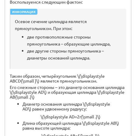
Воспользуемся следующим фактом:
ИНФОРМАЦИЯ
Осевое сечение цилиндра является
прямоугольником. При этом:
две противоположные стороны
прямоугольника – образующие цилиндра,
две другие стороны прямоугольника –
диаметры оснований цилиндра.
Таким образом, четырёхугольник \(\displaystyle
ABCD{\small }\) является прямоугольником.
Его смежные стороны – это диаметр основания цилиндра
\(\displaystyle AD\) и образующая цилиндра \(\displaystyle
AB{\small .}\)
Диаметр основания цилиндра \(\displaystyle
AD\) равен удвоенному радиусу:
\(\displaystyle AD=2r{\small .}\)
Длина образующей цилиндра \(\displaystyle AB\)
равна высоте цилиндра:
\(\displaystyle AB=5{\small .}\)