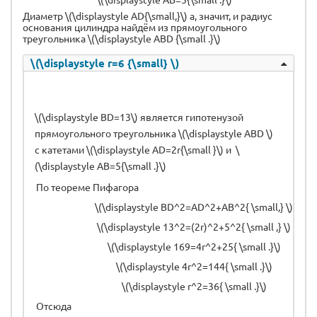
Диаметр \(\displaystyle AD{\small,}\) а, значит, и радиус
основания цилиндра найдём из прямоугольного
треугольника \(\displaystyle ABD {\small .}\)
\(\displaystyle r=6 {\small} \)
\(\displaystyle BD=13\) является гипотенузой
прямоугольного треугольника \(\displaystyle ABD \)
с катетами \(\displaystyle AD=2r{\small }\) и \
(\displaystyle AB=5{\small .}\)
По теореме Пифагора
\(\displaystyle BD^2=AD^2+AB^2{ \small,} \)
\(\displaystyle 13^2=(2r)^2+5^2{ \small ,} \)
\(\displaystyle 169=4r^2+25{ \small .}\)
\(\displaystyle 4r^2=144{ \small .}\)
\(\displaystyle r^2=36{ \small .}\)
Отсюда