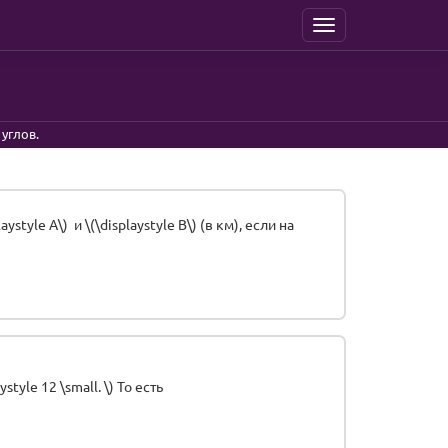
Menu
углов.
tyle A\) и \(\displaystyle B\) (в км), если на
tyle 12 \small. \) То есть