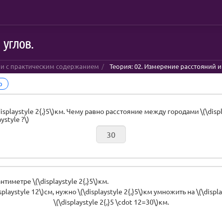
 углов.
чи с практическим содержанием
Теория: 02. Измерение расстояний и 
р
playstyle 2{,}5\)км. Чему равно расстояние между городами \(\displays
ystyle ?\)
иметре \(\displaystyle 2{,}5\)км.
aystyle 12\)см, нужно \(\displaystyle 2{,}5\)км умножить на \(\displays
\(\displaystyle 2{,}5 \cdot 12=30\)км.