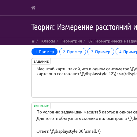
Skip
Теория: Измерение расстояний и
to
main
content
Классы
Геометрия
07. Геометрические зада
1 Пример
2 Пример
3 Пример
4 Приме
ЗАДАНИЕ
Масштаб карты такой, что в одном сантиметре \(\dis
карте оно составляет \(\displaystyle 12\)см\(\displa
РЕШЕНИЕ
По условию задачи дан масштаб карты: в одном сант
Для того чтобы узнать сколько километров в \(\displ
Ответ: \(\displaystyle 30 \small. \)