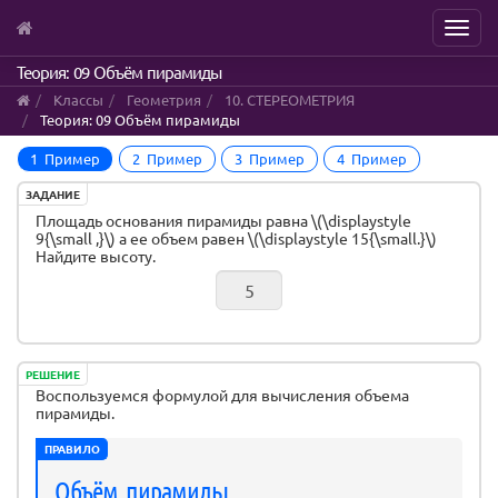
Menu
Skip
Теория: 09 Объём пирамиды
to
Классы
Геометрия
10. СТЕРЕОМЕТРИЯ
main
Теория: 09 Объём пирамиды
content
1 Пример
2 Пример
3 Пример
4 Пример
ЗАДАНИЕ
Площадь основания пирамиды равна \(\displaystyle
9{\small ,}\) а ее объем равен \(\displaystyle 15{\small.}\)
Найдите высоту.
РЕШЕНИЕ
Воспользуемся формулой для вычисления объема
пирамиды.
ПРАВИЛО
Объём пирамиды