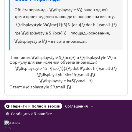
Объём пирамиды \(\displaystyle V\) равен одной
трети произведения площади основания на высоту.
\(\displaystyle V=\frac{1}{3}S_{осн} \cdot h { \small ,} \)
где \(\displaystyle S_{осн} \) – площадь основания,
\(\displaystyle h\) – высота пирамиды.
Подставим \(\displaystyle S_{осн}\) и \(\displaystyle V\) в
формулу для вычисления объема пирамиды:
\(\displaystyle 15=\frac{1}{3}\cdot 9\cdot h { \small ,} \)
\(\displaystyle 3h=15{\small ,}\)
\(\displaystyle h=5{\small .}\)
Ответ: \(\displaystyle 5{\small .}\)
Перейти к полной версии
Соглашения
Сообщить об ошибке