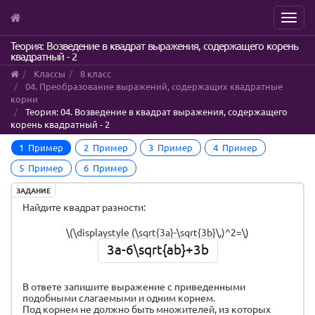
Menu
Skip
Теория: Возведение в квадрат выражения, содержащего корень
квадратный - 2
to
main
Классы
8 класс
content
04. Преобразование выражений, содержащих квадратные
корни
Теория: 04. Возведение в квадрат выражения, содержащего
корень квадратный - 2
1 Пример
2 Пример
3 Пример
4 Пример
5 Пример
6 Пример
ЗАДАНИЕ
Найдите квадрат разности:
\(\displaystyle (\sqrt{3a}-\sqrt{3b}\,)^2=\)
3a-6\sqrt{ab}+3b
В ответе запишите выражение с приведенными
подобными слагаемыми и одним корнем.
Под корнем не должно быть множителей, из которых