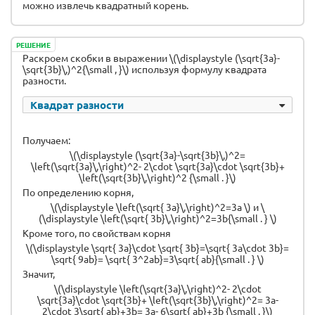
можно извлечь квадратный корень.
РЕШЕНИЕ
Раскроем скобки в выражении \(\displaystyle (\sqrt{3a}-
\sqrt{3b}\,)^2{\small , }\) используя формулу квадрата
разности.
Квадрат разности
Получаем:
\(\displaystyle (\sqrt{3a}-\sqrt{3b}\,)^2=
\left(\sqrt{3a}\,\right)^2- 2\cdot \sqrt{3a}\cdot \sqrt{3b}+
\left(\sqrt{3b}\,\right)^2 {\small . }\)
По определению корня,
\(\displaystyle \left(\sqrt{ 3a}\,\right)^2=3a \) и \
(\displaystyle \left(\sqrt{ 3b}\,\right)^2=3b{\small . } \)
Кроме того, по свойствам корня
\(\displaystyle \sqrt{ 3a}\cdot \sqrt{ 3b}=\sqrt{ 3a\cdot 3b}=
\sqrt{ 9ab}= \sqrt{ 3^2ab}=3\sqrt{ ab}{\small . } \)
Значит,
\(\displaystyle \left(\sqrt{3a}\,\right)^2- 2\cdot
\sqrt{3a}\cdot \sqrt{3b}+ \left(\sqrt{3b}\,\right)^2= 3a-
2\cdot 3\sqrt{ ab}+3b= 3a- 6\sqrt{ ab}+3b {\small . }\)