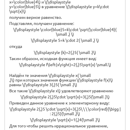
x=\color{blue}4\) и \(\displaystyle
y=\color{blue}5\) в уравнение \(\displaystyle y=k\cdot
\sqrt{x}\)
получим верное равенство.
Подставляя, получаем уравнение:
\(\displaystyle \color{blue}5=k\cdot \sqrt{\color{blue}4}{
\small ,} \)
\(\displaystyle 5=k \cdot 2{ \small ,} \)
откуда
\(\displaystyle {k}=2{,}5{ \small .}\)
Таким образом, исходная функция имеет вид:
\(\displaystyle f\left(x\right)=2{,}5\sqrt{x} \small.\)
Найдём те значения \(\displaystyle x{ \small
,}\) при которых значения функции \(\displaystyle f(x)\)
равны \(\displaystyle 3{,}5{ \small .}\)
Все такие \(\displaystyle x\) удовлетворяют уравнению
\(\displaystyle 2{,}5\cdot \sqrt{x}=3{,}5{\small .}\)
Приведем данное уравнение к элементарному виду:
\(\displaystyle 2{,}5 \cdot \sqrt{x}=3{,}5\ \ \ \color{red}{\bigg |
: 2{,}5}{\small ,}\)
\(\displaystyle \sqrt{x}=1{,}4{\small .}\)
Для того чтобы решить иррациональное уравнение,