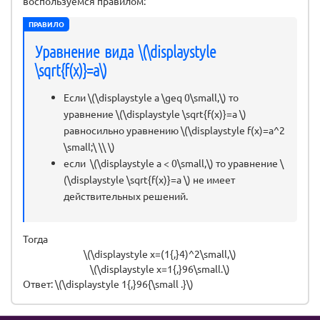
воспользуемся правилом:
ПРАВИЛО
Уравнение вида \(\displaystyle
\sqrt{f(x)}=a\)
Если \(\displaystyle a \geq 0\small,\) то
уравнение \(\displaystyle \sqrt{f(x)}=a \)
равносильно уравнению \(\displaystyle f(x)=a^2
\small;\ \\ \)
если \(\displaystyle a < 0\small,\) то уравнение \
(\displaystyle \sqrt{f(x)}=a \) не имеет
действительных решений.
Тогда
\(\displaystyle x=(1{,}4)^2\small,\)
\(\displaystyle x=1{,}96\small.\)
Ответ: \(\displaystyle 1{,}96{\small .}\)