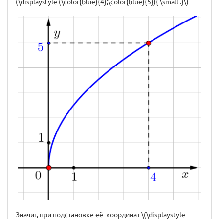
(\displaystyle (\color{blue}{4};\color{blue}{5}){ \small .}\)
Значит, при подстановке её координат \(\displaystyle