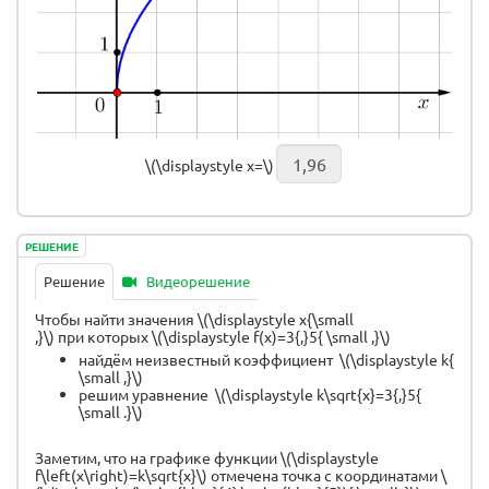
\(\displaystyle x=\)
РЕШЕНИЕ
Решение
Видеорешение
Чтобы найти значения \(\displaystyle x{\small
,}\) при которых \(\displaystyle f(x)=3{,}5{ \small ,}\)
найдём неизвестный коэффициент \(\displaystyle k{
\small ,}\)
решим уравнение \(\displaystyle k\sqrt{x}=3{,}5{
\small .}\)
Заметим, что на графике функции \(\displaystyle
f\left(x\right)=k\sqrt{x}\) отмечена точка с координатами \