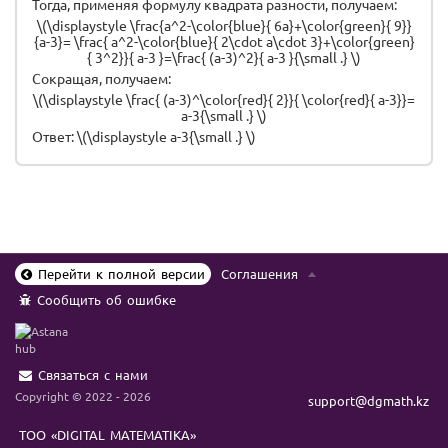
Тогда, применяя формулу квадрата разности, получаем:
\(\displaystyle \frac{a^2-\color{blue}{ 6a}+\color{green}{ 9}}
{a-3}= \frac{ a^2-\color{blue}{ 2\cdot a\cdot 3}+\color{green}
{ 3^2}}{ a-3 }=\frac{ (a-3)^2}{ a-3 }{\small .} \)
Сокращая, получаем:
\(\displaystyle \frac{ (a-3)^\color{red}{ 2}}{ \color{red}{ a-3}}=
a-3{\small .} \)
Ответ: \(\displaystyle a-3{\small .} \)
Перейти к полной версии
Соглашения
Сообщить об ошибке
Связаться с нами
Copyright © 2022 - 2026
support@dgmath.kz
ТОО «DIGITAL MATEMATIKA»