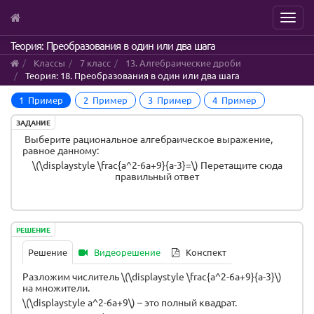
Menu
Skip
Теория: Преобразования в один или два шага
to
Классы
7 класс
13. Алгебраические дроби
main
Теория: 18. Преобразования в один или два шага
content
1 Пример
2 Пример
3 Пример
4 Пример
ЗАДАНИЕ
Выберите рациональное алгебраическое выражение,
равное данному:
\(\displaystyle \frac{a^2-6a+9}{a-3}=\)
Перетащите сюда
правильный ответ
РЕШЕНИЕ
Решение
Видеорешение
Конспект
Разложим числитель \(\displaystyle \frac{a^2-6a+9}{a-3}\)
на множители.
\(\displaystyle a^2-6a+9\) – это полный квадрат.