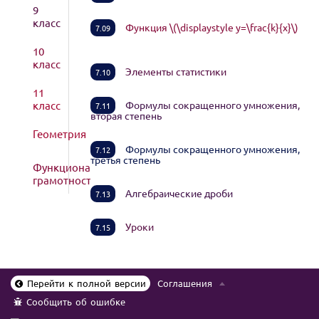
9
класс
Функция \(\displaystyle y=\frac{k}{x}\)
7.09
10
класс
Элементы статистики
7.10
11
класс
Формулы сокращенного умножения,
7.11
вторая степень
Геометрия
Формулы сокращенного умножения,
7.12
третья степень
Функциональная
грамотность
Алгебраические дроби
7.13
Уроки
7.15
Перейти к полной версии
Соглашения
Сообщить об ошибке