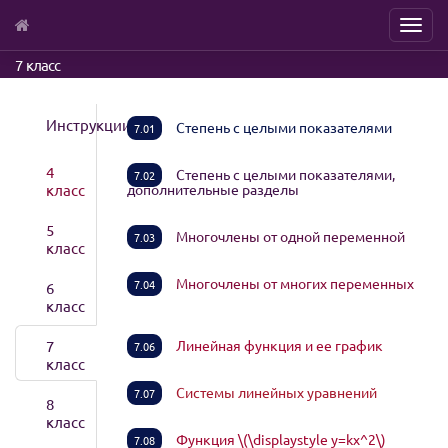
Menu
Skip
7 класс
to
main
content
Инструкции
Степень с целыми показателями
7.01
4
Степень с целыми показателями,
7.02
класс
дополнительные разделы
5
Многочлены от одной переменной
7.03
класс
Многочлены от многих переменных
7.04
6
класс
7
Линейная функция и ее график
7.06
класс
Системы линейных уравнений
7.07
8
класс
Функция \(\displaystyle y=kx^2\)
7.08