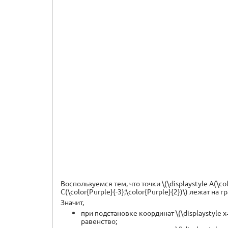
Воспользуемся тем, что точки \(\displaystyle A(\color
C(\color{Purple}{-3};\color{Purple}{2})\) лежат на 
Значит,
при подстановке координат \(\displaystyle x=
равенство;