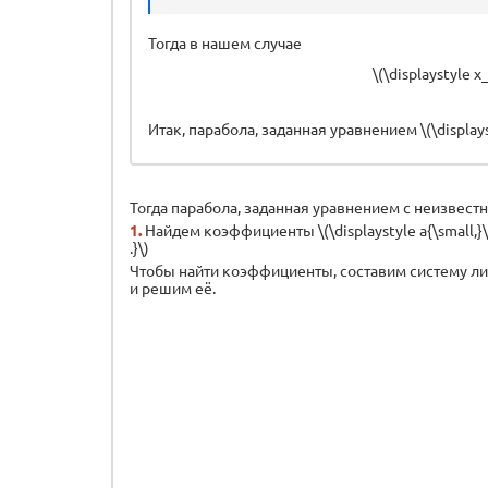
Тогда в нашем случае
\(\displaystyle x
Итак, парабола, заданная уравнением \(\display
Тогда парабола, заданная уравнением с неизвес
1.
Найдем коэффициенты \(\displaystyle a{\small,}\) \
.}\)
Чтобы найти коэффициенты, составим систему линейны
и решим её.