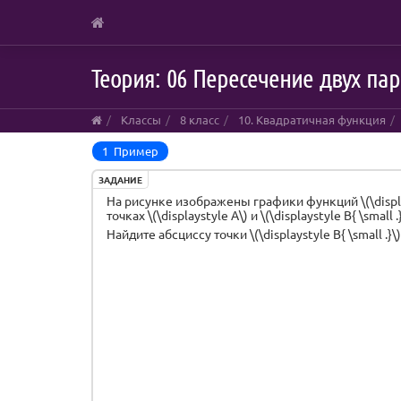
Skip
Теория: 06 Пересечение двух па
to
main
content
Классы
8 класс
10. Квадратичная функция
1 Пример
ЗАДАНИЕ
На рисунке изображены графики функций \(\displayst
точках \(\displaystyle A\) и \(\displaystyle B{ \small .
Найдите абсциссу точки \(\displaystyle B{ \small .}\)