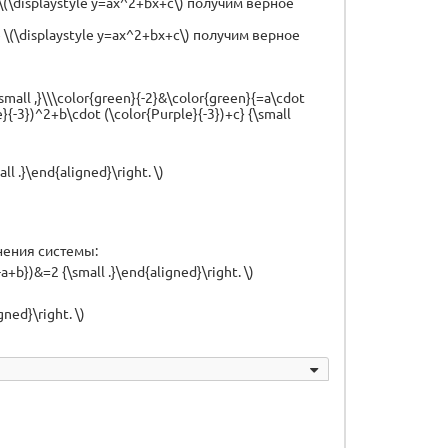
е \(\displaystyle y=ax^2+bx+c\) получим верное
ие \(\displaystyle y=ax^2+bx+c\) получим верное
\small ,}\\\color{green}{-2}&\color{green}{=a\cdot
e}{-3})^2+b\cdot (\color{Purple}{-3})+c} {\small
l .}\end{aligned}\right. \)
внения системы:
+b})&=2 {\small .}\end{aligned}\right. \)
gned}\right. \)