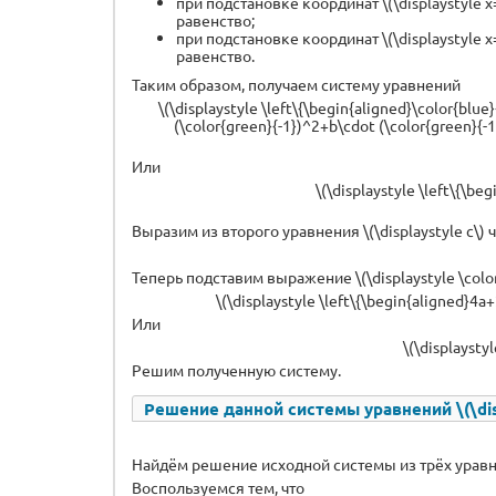
при подстановке координат \(\displaystyle x=
равенство;
при подстановке координат \(\displaystyle x=
равенство.
Таким образом, получаем систему уравнений
\(\displaystyle \left\{\begin{aligned}\color{blue
(\color{green}{-1})^2+b\cdot (\color{green}{-1}
Или
\(\displaystyle \left\{\be
Выразим из второго уравнения \(\displaystyle c\) чере
Теперь подставим выражение \(\displaystyle \color
\(\displaystyle \left\{\begin{aligned}4a
Или
\(\displaystyl
Решим полученную систему.
Решение данной системы уравнений \(\displa
Найдём решение исходной системы из трёх уравн
Воспользуемся тем, что