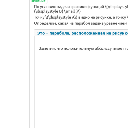
РЕШЕНИЕ
По условию задачи графики функций \(\displaystyle f
(\displaystyle B{ \small .}\)
Точку \(\displaystyle A\) видно на рисунке, а точку \(
Определим, какая из парабол задана уравнением \(\d
Это – парабола, расположенная на рисунк
Заметим, что положительную абсциссу имеет т