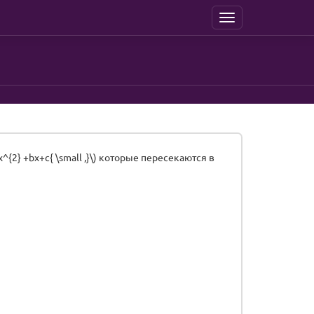
Menu
x^{2} +bx+c{ \small ,}\) которые пересекаются в