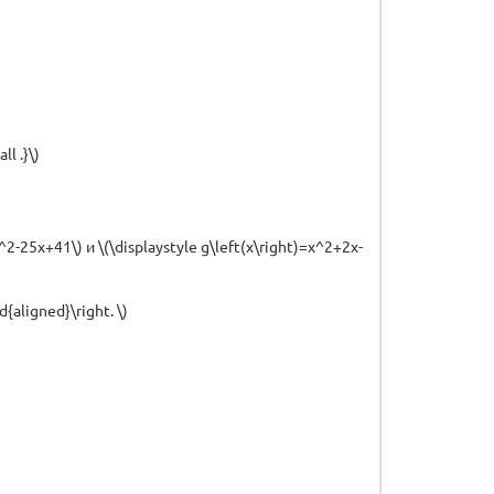
ll .}\)
^2-25x+41\) и \(\displaystyle g\left(x\right)=x^2+2x-
{aligned}\right. \)