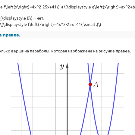
\left(x\right)=4x^2-25x+41\) и \(\displaystyle g\left(x\right)=ax^2+bx
\displaystyle B\) – нет.
isplaystyle f\left(x\right)=4x^2-25x+41{ \small .}\)
е правее.
олько вершина параболы, которая изображена на рисунке правее.