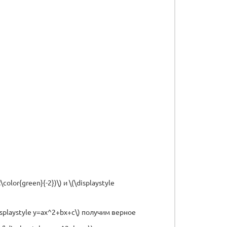
color{green}{-2})\) и \(\displaystyle
\displaystyle y=ax^2+bx+c\) получим верное