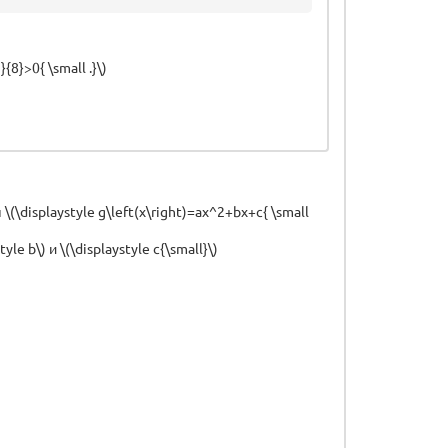
{8}>0{ \small .}\)
\(\displaystyle g\left(x\right)=ax^2+bx+c{ \small
 b\) и \(\displaystyle c{\small}\)