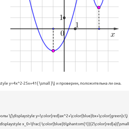
yle y=4x^2-25x+41{ \small }\) и проверим, положительна ли она.
олы \(\displaystyle y=\color{red}ax^2+\color{blue}bx+\color{green}c
\displaystyle x_0=\frac{-\color{blue}b\phantom{1}}{2\color{red}a}{\small.