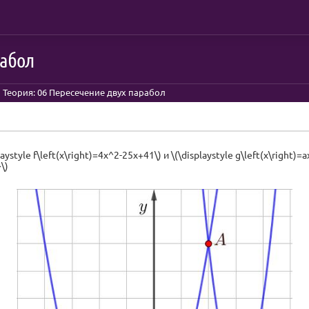
рабол
Теория: 06 Пересечение двух парабол
yle f\left(x\right)=4x^2-25x+41\) и \(\displaystyle g\left(x\right)=a
}\)