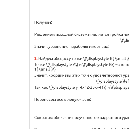
Получим:
Решением исходной системы является тройка чи
\(\dis
Значит, уравнение параболы имеет вид:
2.
Найдем абсциссу точки \(\displaystyle B{ \small .}
Точки \(\displaystyle A\) и \(\displaystyle B\) – эт
1{ \small .}\)
Значит, координаты этих точек удовлетворяют ур
\(\displaystyle \l
Так как \(\displaystyle y=4x^2-25x+41\) и \(\displays
Перенесем все в левую часть:
Сократим обе части полученного квадратного уравнен