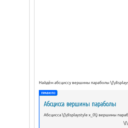
Найдём абсциссу вершины параболы \(\displayst
ПРАВИЛО
Абсцисса вершины параболы
Абсцисса \(\displaystyle x_0\) вершины параб
\(