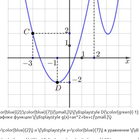
{blue}{2};\color{blue}{7}){\small,}\)\(\displaystyle D(\color{green}{-1};\
графике функции \(\displaystyle g(x)=ax^2+bx+c{\small.}\)
\color{blue}{2}\) и \(\displaystyle y=\color{blue}{7}\) в уравнение \(