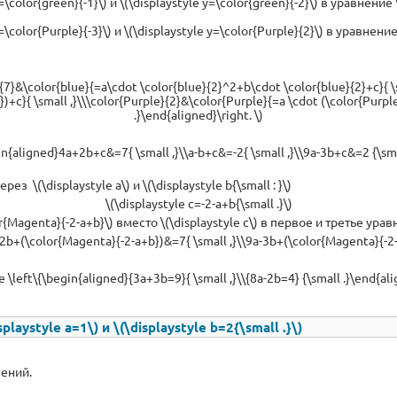
\color{green}{-1}\) и \(\displaystyle y=\color{green}{-2}\) в уравнени
\color{Purple}{-3}\) и \(\displaystyle y=\color{Purple}{2}\) в уравнен
}{7}&\color{blue}{=a\cdot \color{blue}{2}^2+b\cdot \color{blue}{2}+c}{ 
)+c}{ \small ,}\\\color{Purple}{2}&\color{Purple}{=a \cdot (\color{Purpl
.}\end{aligned}\right. \)
gin{aligned}4a+2b+c&=7{ \small ,}\\a-b+c&=-2{ \small ,}\\9a-3b+c&=2 {\smal
з \(\displaystyle a\) и \(\displaystyle b{\small : }\)
\(\displaystyle c=-2-a+b{\small .}\)
{Magenta}{-2-a+b}\) вместо \(\displaystyle c\) в первое и третье ура
+2b+(\color{Magenta}{-2-a+b})&=7{ \small ,}\\9a-3b+(\color{Magenta}{-2-a
e \left\{\begin{aligned}{3a+3b=9}{ \small ,}\\{8a-2b=4} {\small .}\end{ali
ystyle a=1\) и \(\displaystyle b=2{\small .}\)
ений.