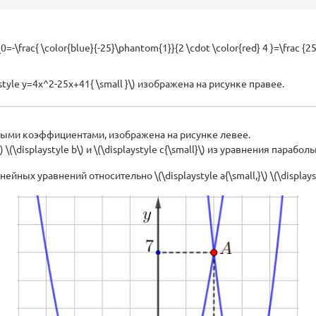
_0=-\frac{ \color{blue}{-25}\phantom{1}}{2 \cdot \color{red} 4 }=\frac {25}
style y=4x^2-25x+41{ \small }\) изображена на рисунке правее.
тными коэффициентами, изображена на рисунке левее.
(\displaystyle b\) и \(\displaystyle c{\small}\) из уравнения параболы 
х уравнений относительно \(\displaystyle a{\small,}\) \(\displaystyle