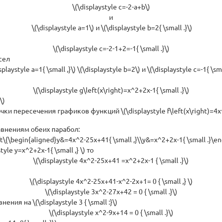
\(\displaystyle c=-2-a+b\)
и
\(\displaystyle a=1\) и \(\displaystyle b=2{ \small .}\)
\(\displaystyle c=-2-1+2=-1{ \small .}\)
сел
playstyle a=1{ \small ,}\) \(\displaystyle b=2\) и \(\displaystyle c=-1{ \sma
\(\displaystyle g\left(x\right)=x^2+2x-1{ \small .}\)
\)
о точки пересечения графиков функций \(\displaystyle f\left(x\right)=4x
авнениям обеих парабол:
eft\{\begin{aligned}y&=4x^2-25x+41{ \small ,}\\y&=x^2+2x-1{ \small .}\end
tyle y=x^2+2x-1{ \small ,} \) то
\(\displaystyle 4x^2-25x+41 =x^2+2x-1 { \small .}\)
\(\displaystyle 4x^2-25x+41-x^2-2x+1= 0 { \small ,} \)
\(\displaystyle 3x^2-27x+42 = 0 { \small .}\)
ия на \(\displaystyle 3 { \small :}\)
\(\displaystyle x^2-9x+14 = 0 { \small .}\)