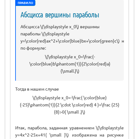
ПРАВИЛО
Абсцисса вершины параболы
Абсцисса \(\displaystyle x_0\) вершины
параболы \(\displaystyle
y=\color{red}ax^2+\color{blue}bx+\color{green}c\) находит
по формуле:
\(\displaystyle x_0=\frac{-
\color{blue}b\phantom{1}}{2\color{red}a}
{\small.}\)
Тогда в нашем случае
\(\displaystyle x_0=-\frac{ \color{blue}
{-25}\phantom{1}}{2 \cdot \color{red} 4 }=\frac {25}
{8}>0{ \small .}\)
Итак, парабола, заданная уравнением \(\displaystyle
y=4x^2-25x+41{ \small }\) изображена на рисунке