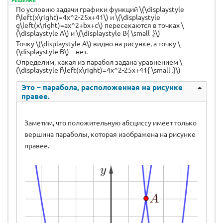
По условию задачи графики функций \(\displaystyle
f\left(x\right)=4x^2-25x+41\) и \(\displaystyle
g\left(x\right)=ax^2+bx+c\) пересекаются в точках \
(\displaystyle A\) и \(\displaystyle B{ \small .}\)
Точку \(\displaystyle A\) видно на рисунке, а точку \
(\displaystyle B\) – нет.
Определим, какая из парабол задана уравнением \
(\displaystyle f\left(x\right)=4x^2-25x+41{ \small .}\)
Это – парабола, расположенная на рисунке
правее.
Заметим, что положительную абсциссу имеет только
вершина параболы, которая изображена на рисунке
правее.