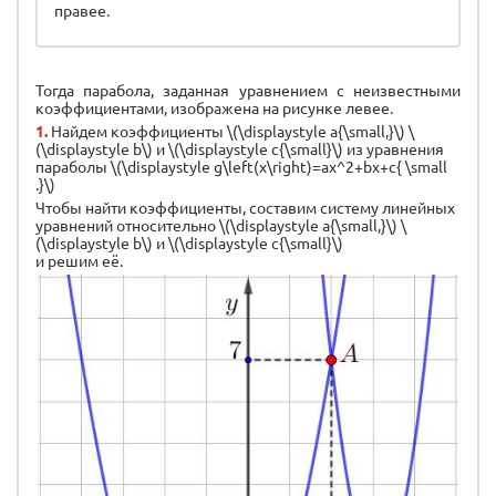
правее.
Тогда парабола, заданная уравнением с неизвестными
коэффициентами, изображена на рисунке левее.
1.
Найдем коэффициенты \(\displaystyle a{\small,}\) \
(\displaystyle b\) и \(\displaystyle c{\small}\) из уравнения
параболы \(\displaystyle g\left(x\right)=ax^2+bx+c{ \small
.}\)
Чтобы найти коэффициенты, составим систему линейных
уравнений относительно \(\displaystyle a{\small,}\) \
(\displaystyle b\) и \(\displaystyle c{\small}\)
и решим её.