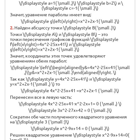
\(\displaystyle a=1{ \small ,}\) \(\displaystyle b=2\) и \
(\displaystyle c=-1{ \small .}\)
Значит, уравнение параболы имеет вид:
\(\displaystyle g\left(x\right)=x^2+2x-1{ \small .}\)
2.
Найдем абсциссу точки \(\displaystyle B{ \small .}\)
Точки \(\displaystyle A\) и \(\displaystyle B\) – это
точки пересечения графиков функций \(\displaystyle
f\left(x\right)=4x^2-25x+41\) и \(\displaystyle
g\left(x\right)=x^2+2x-1{ \small .}\)
Значит, координаты этих точек удовлетворяют
уравнениям обеих парабол:
\(\displaystyle \left\{\begin{aligned}y&=4x^2-25x+41{ \small
,}\\y&=x^2+2x-1{ \small .}\end{aligned}\right. \)
Так как \(\displaystyle y=4x^2-25x+41\) и \(\displaystyle
y=x^2+2x-1{ \small ,} \) то
\(\displaystyle 4x^2-25x+41 =x^2+2x-1 { \small .}\)
Перенесем все в левую часть:
\(\displaystyle 4x^2-25x+41-x^2-2x+1= 0 { \small ,} \)
\(\displaystyle 3x^2-27x+42 = 0 { \small .}\)
Сократим обе части полученного квадратного уравнения
на \(\displaystyle 3 { \small :}\)
\(\displaystyle x^2-9x+14 = 0 { \small .}\)
Решим квадратное уравнение \(\displaystyle x^2-9x+14=0{
\small .}\)