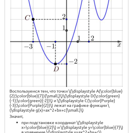
Воспользуемся тем, что точки \(\displaystyle A(\color{blue}
{2};\color{blue}{7}){\small,}\)\(\displaystyle D(\color{green}
{-1};\color{green}{-2})\) и \(\displaystyle C(\color{Purple}
{-3};\color{Purple}{2})\) лежат на графике функции \
(\displaystyle g(x)=ax^2+bx+c{\small.}\)
Значит,
при подстановке координат \(\displaystyle
x=\color{blue}{2}\) и \(\displaystyle y=\color{blue}{7}\)
в уравнение \(\displaystyle y=ax^2+bx+c\)