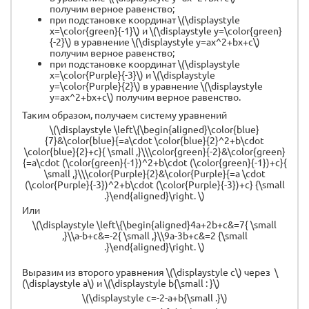
получим верное равенство;
при подстановке координат \(\displaystyle
x=\color{green}{-1}\) и \(\displaystyle y=\color{green}
{-2}\) в уравнение \(\displaystyle y=ax^2+bx+c\)
получим верное равенство;
при подстановке координат \(\displaystyle
x=\color{Purple}{-3}\) и \(\displaystyle
y=\color{Purple}{2}\) в уравнение \(\displaystyle
y=ax^2+bx+c\) получим верное равенство.
Таким образом, получаем систему уравнений
\(\displaystyle \left\{\begin{aligned}\color{blue}
{7}&\color{blue}{=a\cdot \color{blue}{2}^2+b\cdot
\color{blue}{2}+c}{ \small ,}\\\color{green}{-2}&\color{green}
{=a\cdot (\color{green}{-1})^2+b\cdot (\color{green}{-1})+c}{
\small ,}\\\color{Purple}{2}&\color{Purple}{=a \cdot
(\color{Purple}{-3})^2+b\cdot (\color{Purple}{-3})+c} {\small
.}\end{aligned}\right. \)
Или
\(\displaystyle \left\{\begin{aligned}4a+2b+c&=7{ \small
,}\\a-b+c&=-2{ \small ,}\\9a-3b+c&=2 {\small
.}\end{aligned}\right. \)
Выразим из второго уравнения \(\displaystyle c\) через \
(\displaystyle a\) и \(\displaystyle b{\small : }\)
\(\displaystyle c=-2-a+b{\small .}\)