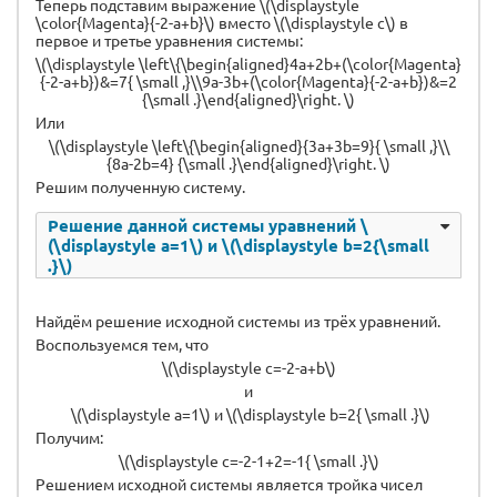
Теперь подставим выражение \(\displaystyle
\color{Magenta}{-2-a+b}\) вместо \(\displaystyle c\) в
первое и третье уравнения системы:
\(\displaystyle \left\{\begin{aligned}4a+2b+(\color{Magenta}
{-2-a+b})&=7{ \small ,}\\9a-3b+(\color{Magenta}{-2-a+b})&=2
{\small .}\end{aligned}\right. \)
Или
\(\displaystyle \left\{\begin{aligned}{3a+3b=9}{ \small ,}\\
{8a-2b=4} {\small .}\end{aligned}\right. \)
Решим полученную систему.
Решение данной системы уравнений \
(\displaystyle a=1\) и \(\displaystyle b=2{\small
.}\)
Найдём решение исходной системы из трёх уравнений.
Воспользуемся тем, что
\(\displaystyle c=-2-a+b\)
и
\(\displaystyle a=1\) и \(\displaystyle b=2{ \small .}\)
Получим:
\(\displaystyle c=-2-1+2=-1{ \small .}\)
Решением исходной системы является тройка чисел