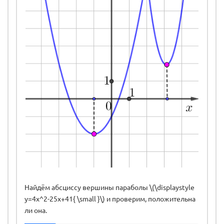
Найдём абсциссу вершины параболы \(\displaystyle
y=4x^2-25x+41{ \small }\) и проверим, положительна
ли она.