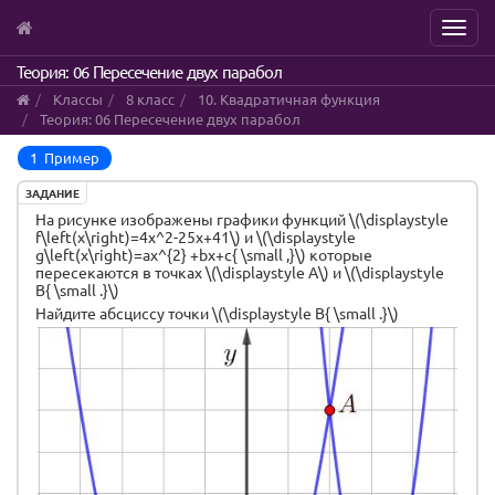
Menu
Skip
Теория: 06 Пересечение двух парабол
to
Классы
8 класс
10. Квадратичная функция
main
Теория: 06 Пересечение двух парабол
content
1 Пример
ЗАДАНИЕ
На рисунке изображены графики функций \(\displaystyle
f\left(x\right)=4x^2-25x+41\) и \(\displaystyle
g\left(x\right)=ax^{2} +bx+c{ \small ,}\) которые
пересекаются в точках \(\displaystyle A\) и \(\displaystyle
B{ \small .}\)
Найдите абсциссу точки \(\displaystyle B{ \small .}\)