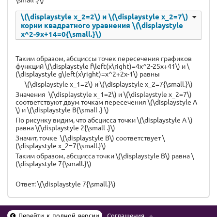
\(\displaystyle x_2=2\) и \(\displaystyle x_2=7\)
корни квадратного уравнения \(\displaystyle
x^2-9x+14=0{\small.}\)
Таким образом, абсциссы точек пересечения графиков
функций \(\displaystyle f\left(x\right)=4x^2-25x+41\) и \
(\displaystyle g\left(x\right)=x^2+2x-1\) равны
\(\displaystyle x_1=2\) и \(\displaystyle x_2=7{\small.}\)
Значения \(\displaystyle x_1=2\) и \(\displaystyle x_2=7\)
соответствуют двум точкам пересечения \(\displaystyle A
\) и \(\displaystyle B{\small .} \)
По рисунку видим, что абсцисса точки \(\displaystyle A \)
равна \(\displaystyle 2{\small .}\)
Значит, точке \(\displaystyle B\) соответствует \
(\displaystyle x_2=7{\small.}\)
Таким образом, абсцисса точки \(\displaystyle B\) равна \
(\displaystyle 7{\small.}\)
Ответ: \(\displaystyle 7{\small.}\)
Перейти к полной версии
Соглашения