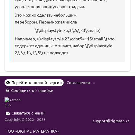
удовлетворяющих условию задачи.
Это можно сделать небольшим
перебором. Перемножая числа
\(\displaystyle 2,\,3,\,5,\,23\small.\)
Например, \(\displaystyle 23\cdot5=115\small,\) что
содержит единицы. А значит, набор \(\displaystyle
2,\,3,\,1,\,1,\,5\) не подходит.
Перейти к полной версии
Соглашения
Сообщить об ошибке
Связаться с нами
Copyright © 2022 - 2026
support@dgmath.kz
ТОО «DIGITAL MATEMATIKA»