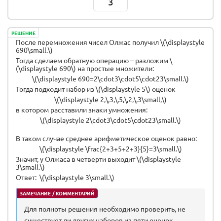
3
РЕШЕНИЕ
После перемножения чисел Олжас получил \(\displaystyle
690\small.\)
Тогда сделаем обратную операцию – разложим \
(\displaystyle 690\) на простые множители:
\(\displaystyle 690=2\cdot3\cdot5\cdot23\small.\)
Тогда подходит набор из \(\displaystyle 5\) оценок
\(\displaystyle 2,\,3,\,5,\,2,\,3\small,\)
в котором расставили знаки умножения:
\(\displaystyle 2\cdot3\cdot5\cdot23\small.\)
В таком случае среднее арифметическое оценок равно:
\(\displaystyle \frac{2+3+5+2+3}{5}=3\small.\)
Значит, у Олжаса в четверти выходит \(\displaystyle
3\small.\)
Ответ: \(\displaystyle 3\small.\)
ЗАМЕЧАНИЕ / КОММЕНТАРИЙ
Для полноты решения необходимо проверить, не
существует ли других наборов из пяти оценок,