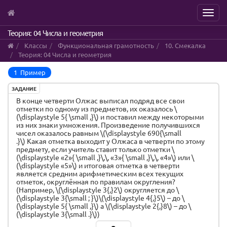
Menu
Skip
Теория: 04 Числа и геометрия
to
Классы
Функциональная грамотность
10. Смекалка
main
Теория: 04 Числа и геометрия
content
1 Пример
ЗАДАНИЕ
В конце четверти Олжас выписал подряд все свои
отметки по одному из предметов, их оказалось \
(\displaystyle 5{ \small ,}\) и поставил между некоторыми
из них знаки умножения. Произведение получившихся
чисел оказалось равным \(\displaystyle 690{\small
.}\) Какая отметка выходит у Олжаса в четверти по этому
предмету, если учитель ставит только отметки \
(\displaystyle «2»{ \small ,}\,\, «3»{ \small ,}\,\, «4»\) или \
(\displaystyle «5»\) и итоговая отметка в четверти
является средним арифметическим всех текущих
отметок, округлённая по правилам округления?
(Например, \(\displaystyle 3{,}2\) округляется до \
(\displaystyle 3{\small ; }\)\(\displaystyle 4{,}5\) – до \
(\displaystyle 5{ \small ,}\) а \(\displaystyle 2{,}8\) – до \
(\displaystyle 3{\small .}\))