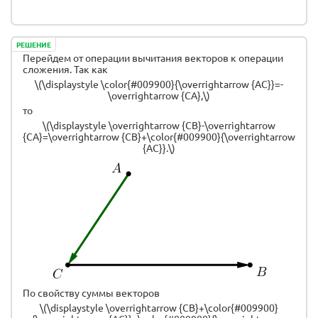
РЕШЕНИЕ
Перейдем от операции вычитания векторов к операции
сложения. Так как
\(\displaystyle \color{#009900}{\overrightarrow {AC}}=-
\overrightarrow {CA},\)
то
\(\displaystyle \overrightarrow {CB}-\overrightarrow
{CA}=\overrightarrow {CB}+\color{#009900}{\overrightarrow
{AC}}.\)
По свойству суммы векторов
\(\displaystyle \overrightarrow {CB}+\color{#009900}