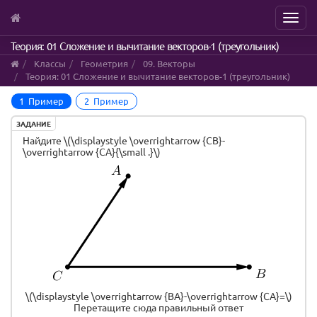
Menu
Skip
Теория: 01 Сложение и вычитание векторов-1 (треугольник)
to
Классы
Геометрия
09. Векторы
main
Теория: 01 Сложение и вычитание векторов-1 (треугольник)
content
1 Пример
2 Пример
ЗАДАНИЕ
Найдите \(\displaystyle \overrightarrow {CB}-
\overrightarrow {CA}{\small .}\)
\(\displaystyle \overrightarrow {BA}-\overrightarrow {CA}=\)
Перетащите сюда правильный ответ