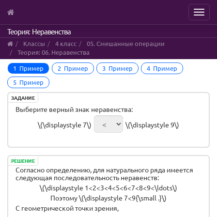
Menu
Skip
Теория: Неравенства
to
Классы
4 класс
05. Смешанные операции
main
Теория: 06. Неравенства
content
1 Пример
2 Пример
3 Пример
4 Пример
5 Пример
ЗАДАНИЕ
Выберите верный знак неравенства:
\(\displaystyle 7\)
\(\displaystyle 9\)
РЕШЕНИЕ
Согласно определению, для натурального ряда имеется
следующая последовательность неравенств:
\(\displaystyle 1<2<3<4<5<6<7<8<9<\ldots\)
Поэтому \(\displaystyle 7<9{\small .}\)
С геометрической точки зрения,