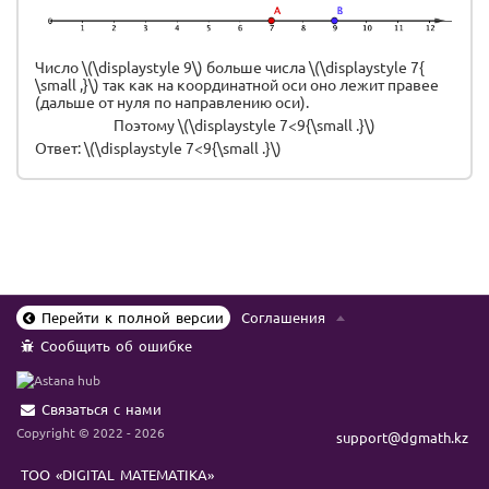
Число \(\displaystyle 9\) больше числа \(\displaystyle 7{
\small ,}\) так как на координатной оси оно лежит правее
(дальше от нуля по направлению оси).
Поэтому \(\displaystyle 7<9{\small .}\)
Ответ: \(\displaystyle 7<9{\small .}\)
Перейти к полной версии
Соглашения
Сообщить об ошибке
Связаться с нами
Copyright © 2022 - 2026
support@dgmath.kz
ТОО «DIGITAL MATEMATIKA»