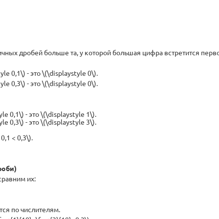
чных дробей больше та, у которой большая цифра встретится перво
0,1\) - это \(\displaystyle 0\).
0,3\) - это \(\displaystyle 0\).
0,1\) - это \(\displaystyle 1\).
0,3\) - это \(\displaystyle 3\).
0,1 < 0,3\).
роби)
равним их:
ся по числителям.