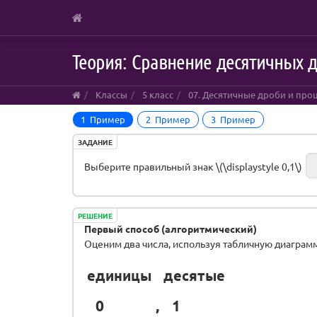
Skip
Теория: Сравнение десятичных 
to
main
content
Классы
5 класс
07. Десятичные дроби и про
1 Пример
2 Пример
3 Пример
ЗАДАНИЕ
Выберите правильный знак \(\displaystyle 0,1\)
РЕШЕНИЕ
Первый способ (алгоритмический)
Оценим два числа, используя табличную диаграмм
единицы
десятые
0
,
1