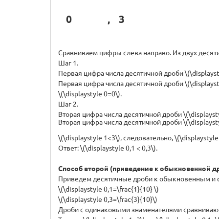
0
,
3
Сравниваем цифры слева направо. Из двух десяти
Шаг 1.
Первая цифра числа десятичной дроби \(\displaystyle 
Первая цифра числа десятичной дроби \(\displaystyle 
\(\displaystyle 0=0\).
Шаг 2.
Вторая цифра числа десятичной дроби \(\displaystyle 
Вторая цифра числа десятичной дроби \(\displaystyle 
\(\displaystyle 1<3\), следовательно, \(\displaystyle 
Ответ: \(\displaystyle 0,1 < 0,3\).
Способ второй (приведение к обыкновенной д
Приведем десятичные дроби к обыкновенным и с
\(\displaystyle 0,1=\frac{1}{10} \)
\(\displaystyle 0,3=\frac{3}{10}\)
Дроби с одинаковыми знаменателями сравнивают