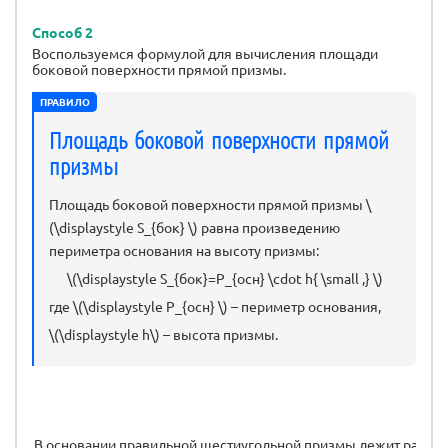
Способ 2
Воспользуемся формулой для вычисления площади
боковой поверхности прямой призмы.
ПРАВИЛО
Площадь боковой поверхности прямой
призмы
Площадь боковой поверхности прямой призмы \
(\displaystyle S_{бок} \) равна произведению
периметра основания на высоту призмы:
\(\displaystyle S_{бок}=P_{осн} \cdot h{ \small ,} \)
где \(\displaystyle P_{осн} \) – периметр основания,
\(\displaystyle h\) – высота призмы.
В основании правильной шестиугольной призмы лежит равно