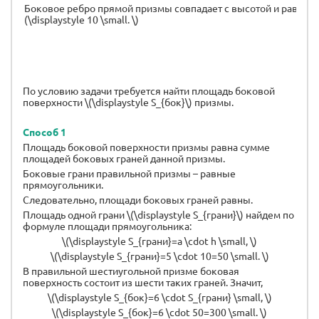
Боковое ребро прямой призмы совпадает с высотой и равно \
(\displaystyle 10 \small. \)
По условию задачи требуется найти площадь боковой
поверхности \(\displaystyle S_{бок}\) призмы.
Способ 1
Площадь боковой поверхности призмы равна сумме
площадей боковых граней данной призмы.
Боковые грани правильной призмы – равные
прямоугольники.
Следовательно, площади боковых граней равны.
Площадь одной грани \(\displaystyle S_{грани}\) найдем по
формуле площади прямоугольника:
\(\displaystyle S_{грани}=a \cdot h \small, \)
\(\displaystyle S_{грани}=5 \cdot 10=50 \small. \)
В правильной шестиугольной призме боковая
поверхность состоит из шести таких граней. Значит,
\(\displaystyle S_{бок}=6 \cdot S_{грани} \small, \)
\(\displaystyle S_{бок}=6 \cdot 50=300 \small. \)