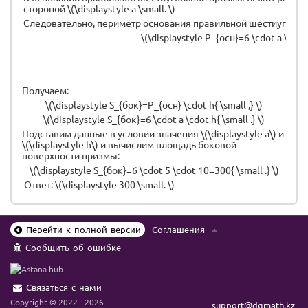
стороной \(\displaystyle a \small. \)
Следовательно, периметр основания правильной шестиуголь
\(\displaystyle P_{осн}=6 \cdot a \small
Получаем:
\(\displaystyle S_{бок}=P_{осн} \cdot h{ \small ,} \)
\(\displaystyle S_{бок}=6 \cdot a \cdot h{ \small .} \)
Подставим данные в условии значения \(\displaystyle a\) и
\(\displaystyle h\) и вычислим площадь боковой
поверхности призмы:
\(\displaystyle S_{бок}=6 \cdot 5 \cdot 10=300{ \small .} \)
Ответ: \(\displaystyle 300 \small. \)
Перейти к полной версии
Соглашения
Сообщить об ошибке
Связаться с нами
Copyright © 2022 - 2026
support@dgmath.kz