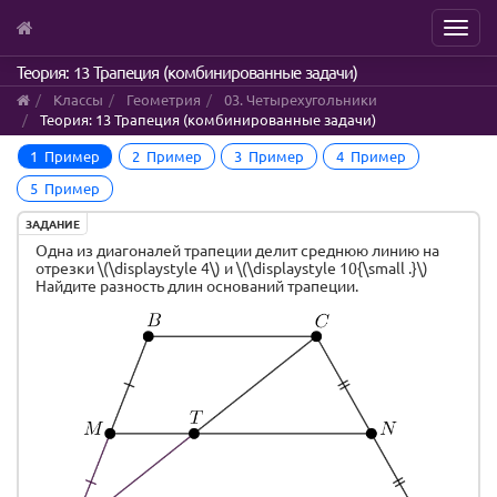
Menu
Skip
Теория: 13 Трапеция (комбинированные задачи)
to
Классы
Геометрия
03. Четырехугольники
main
Теория: 13 Трапеция (комбинированные задачи)
content
1 Пример
2 Пример
3 Пример
4 Пример
5 Пример
ЗАДАНИЕ
Одна из диагоналей трапеции делит среднюю линию на
отрезки \(\displaystyle 4\) и \(\displaystyle 10{\small .}\)
Найдите разность длин оснований трапеции.