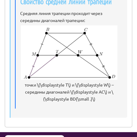
Свойство средней линии трапеции
Средняя линия трапеции проходит через
середины диагоналей трапеции:
точки \(\displaystyle T\) и \(\displaystyle W\) –
середины диагоналей \(\displaystyle AC\) и \
(\displaystyle BD{\small .}\)