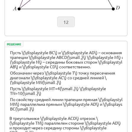
РЕШЕНИЕ
Пусть \(\displaystyle BC\) и \(\displaystyle AD\) – основания
трапеции \(\displaystyle ABCD{\small ,}\) \(\displaystyle M\) и \
(\displaystyle N\) – середины боковых сторон \(\displaystyle
AB\) и \(\displaystyle CD\) соответственно.
Обозначим через \(\displaystyle T\) точку пересечения
диагонали \(\displaystyle AC\) со средней линией \
(\displaystyle MN{\small .}\)
Пусть \(\displaystyle MT=4{\small ,}\) \(\displaystyle
TN=10{\small .}\)
По свойству средней линии трапеции прямая \(\displaystyle
MN\) параллельна прямым \(\displaystyle AD\) и \(\displaystyle
BC{\small .}\)
В треугольнике \(\displaystyle ACD\) отрезок \
(\displaystyle TN\) параллелен стороне \(\displaystyle AD\)
и проходит через середину стороны \(\displaystyle