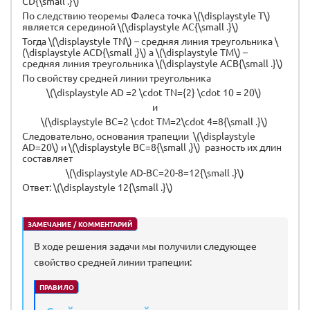
CD{\small .}\)
По следствию теоремы Фалеса точка \(\displaystyle T\)
является серединой \(\displaystyle AC{\small .}\)
Тогда \(\displaystyle TN\) – средняя линия треугольника \
(\displaystyle ACD{\small ,}\) а \(\displaystyle TM\) –
средняя линия треугольника \(\displaystyle ACB{\small .}\)
По свойству средней линии треугольника
\(\displaystyle AD =2 \cdot TN={2} \cdot 10 = 20\)
и
\(\displaystyle BC=2 \cdot TM=2\cdot 4=8{\small .}\)
Следовательно, основания трапеции \(\displaystyle
AD=20\) и \(\displaystyle BC=8{\small ,}\) разность их длин
составляет
\(\displaystyle AD-BC=20-8=12{\small .}\)
Ответ: \(\displaystyle 12{\small .}\)
ЗАМЕЧАНИЕ / КОММЕНТАРИЙ
В ходе решения задачи мы получили следующее
свойство средней линии трапеции:
ПРАВИЛО