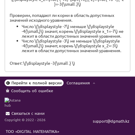
}=-3{\small .}\)
Проверим, попадают ли корни в область допустимых
значений исходного уравнения.
Число \(\displaystyle -7\) меньше \(\displaystyle
-4{\small,}\) значит, корень \(\displaystyle x_1=-7\) не
лежит в области допустимых значений уравнения.
Число \(\displaystyle -3\) не меньше \(\displaystyle
-4{\small,}\) значит, корень \(\displaystyle x_2=-3\)
лежит в области допустимых значений уравнения.
Ответ: \(\displaystyle -3{\small .} \)
Перейти к полной версии
Соглашения
Сообщить об ошибке
Связаться с нами
Copyright © 2022 - 2026
support@dgmath.kz
ТОО «DIGITAL MATEMATIKA»