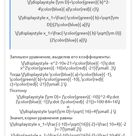
\(\displaystyle {\rm D}=\color{green}{ b}^2-
4\color{blue}{ a}\color{red}{ c}\)
\(\displaystyle x_1=\frac{-\color{green}{ b}+\sqrt{\rm
D}}{2\color{blue}{ a}}\)
\(\displaystyle x_1=\frac{-\color{green}{ b}-\sqrt{\rm D}}
{2\color{blue}{ a}}\)
Запишем уравнение, выделив его коэффициенты:
\(\displaystyle -x^2-10x-21=\color{blue}{ -1}\cdot
x^2\color{green}{ -10}x\color{red}{ -21}{\small . }\)
Тогда \(\displaystyle \color{blue}{ a}=\color{blue}{ -1},
\color{green}{ b}=\color{green}{ -10}, \color{red}{
c}=\color{red}{ -21}{\small .} \)
Поэтому
\(\displaystyle {\rm D}= (\color{green}{ -10})^2-4\cdot
(\color{blue}{ -1})\cdot (\color{red}{ -21})=100-84=16\)
и
\(\displaystyle \sqrt{\rm D}=\sqrt{ 16}=4{\small .} \)
Значит, корни уравнения равны
\(\displaystyle x_1=\frac{-(-10)+\sqrt{16}}{-2}=\frac{ 10+4}{ -2
}=-7{\small ,}\)
\(\displaystyle x_2=\frac{-(-10)-\sqrt{16}}{-2}=\frac{ 10-4}{ -2