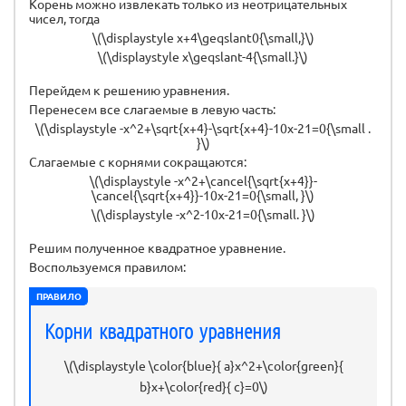
Корень можно извлекать только из неотрицательных
чисел, тогда
\(\displaystyle x+4\geqslant0{\small,}\)
\(\displaystyle x\geqslant-4{\small.}\)
Перейдем к решению уравнения.
Перенесем все слагаемые в левую часть:
\(\displaystyle -x^2+\sqrt{x+4}-\sqrt{x+4}-10x-21=0{\small .
}\)
Слагаемые с корнями сокращаются:
\(\displaystyle -x^2+\cancel{\sqrt{x+4}}-
\cancel{\sqrt{x+4}}-10x-21=0{\small, }\)
\(\displaystyle -x^2-10x-21=0{\small. }\)
Решим полученное квадратное уравнение.
Воспользуемся правилом:
ПРАВИЛО
Корни квадратного уравнения
\(\displaystyle \color{blue}{ a}x^2+\color{green}{
b}x+\color{red}{ c}=0\)