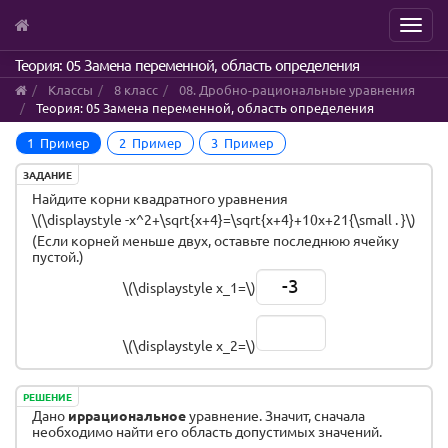
Menu
Skip
Теория: 05 Замена переменной, область определения
to
Классы
8 класс
08. Дробно-рациональные уравнения
main
Теория: 05 Замена переменной, область определения
content
1 Пример
2 Пример
3 Пример
ЗАДАНИЕ
Найдите корни квадратного уравнения
\(\displaystyle -x^2+\sqrt{x+4}=\sqrt{x+4}+10x+21{\small . }\)
(Если корней меньше двух, оставьте последнюю ячейку
пустой.)
-3
\(\displaystyle x_1=\)
\(\displaystyle x_2=\)
РЕШЕНИЕ
Дано
иррациональное
уравнение. Значит, сначала
необходимо найти его область допустимых значений.