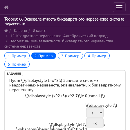
Menu
Skip
Теория: 06 Эквивалентность биквадратного неравенства системе
неравенств
to
main
Классы
8 класс
content
12. Квадратное неравенство. Алгебраический подход
Теория: 06 Эквивалентность биквадратного неравенства
системе неравенств
1 Пример
2 Пример
3 Пример
4 Пример
5 Пример
ЗАДАНИЕ
Пусть \(\displaystyle t=x^2.\) Запишите системы
квадратичных неравенств, эквивалентных биквадратному
неравенству:
\(\displaystyle (x^2+3)(x^2-7)\le 0{\small.}\)
\(\displaystyle t\)
,
\(\displaystyle \left\{
\vphantom{\begin{aligned} 1\\[10px] 1