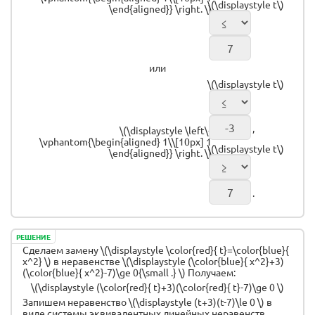
\(\displaystyle t\)
\end{aligned}} \right. \)
или
\(\displaystyle t\)
,
\(\displaystyle \left\{
\vphantom{\begin{aligned} 1\\[10px] 1
\(\displaystyle t\)
\end{aligned}} \right. \)
.
РЕШЕНИЕ
Сделаем замену \(\displaystyle \color{red}{ t}=\color{blue}{
x^2} \) в неравенстве \(\displaystyle (\color{blue}{ x^2}+3)
(\color{blue}{ x^2}-7)\ge 0{\small .} \) Получаем:
\(\displaystyle (\color{red}{ t}+3)(\color{red}{ t}-7)\ge 0 \)
Запишем неравенство \(\displaystyle (t+3)(t-7)\le 0 \) в
виде системы эквивалентных линейных неравенств.