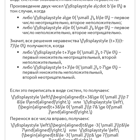
Произведение двух чисел \(\displaystyle a\cdot b \le 0\) в
том случае, когда
либо \(\displaystyle a\ge 0{ \small ,}\, b\le 0\) – первое
число неотрицательно, второе неположительно;
либо \(\displaystyle a\le 0{ \small ,}\, b\ge 0\) – первое
число неположительно, второе неотрицательно.
Значит, все решения неравенства \(\displaystyle (t+3)(t-
7)\le 0\) получаются, когда
либо \(\displaystyle t+3\ge 0{ \small ,}\, t-7\le 0\) –
первый множитель неотрицательный, второй
неположительный,
либо \(\displaystyle t+3\le 0{ \small ,}\, t-7\ge 0\) –
первый множитель неположительный,
второй неотрицательный.
Если это переписать в виде систем, то получаем:
\(\displaystyle \left\{\begin{aligned}t+3&\ge 0{ \small ,}\\t-7
&\le 0\end{aligned}\right.\) или \(\displaystyle \left\
{\begin{aligned}t+3&\le 0{ \small ,}\\t-7& \ge 0{\small
.}\end{aligned}\right.\)
Перенося все числа вправо, получаем:
\(\displaystyle \left\{\begin{aligned}t&\ge -3{ \small ,}\\t&\le
7\end{aligned}\right.\) или \(\displaystyle \left\
{\begin{aligned}t&\le -3{ \small ,}\\t& \ge 7{\small
.}\end{aligned}\right.\)