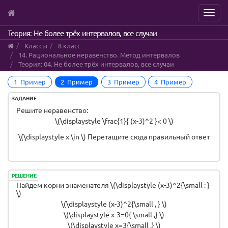
Menu
Skip
Теория: Не более трёх интервалов, все случаи
to
Классы
8 класс
main
14. Рациональное неравенство. Метод интервалов
content
Теория: 04. Не более трёх интервалов, все случаи
1 Пример
2 Пример
3 Пример
4 Пример
ЗАДАНИЕ
Решите неравенство:
\(\displaystyle \frac{1}{ (x-3)^2 }< 0 \)
\(\displaystyle x \in \)
Перетащите сюда правильный ответ
РЕШЕНИЕ
Найдем корни знаменателя \(\displaystyle (x-3)^2{\small : }
\)
\(\displaystyle (x-3)^2{\small , } \)
\(\displaystyle x-3=0{ \small ,} \)
\(\displaystyle x=3{\small .} \)