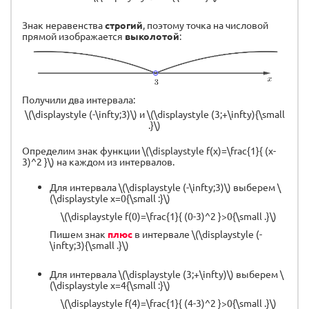
Знак неравенства
строгий
, поэтому точка на числовой
прямой изображается
выколотой
:
Получили два интервала:
\(\displaystyle (-\infty;3)\) и \(\displaystyle (3;+\infty){\small
.}\)
Определим знак функции \(\displaystyle f(x)=\frac{1}{ (x-
3)^2 }\) на каждом из интервалов.
Для интервала \(\displaystyle (-\infty;3)\) выберем \
(\displaystyle x=0{\small :}\)
\(\displaystyle f(0)=\frac{1}{ (0-3)^2 }>0{\small .}\)
Пишем знак
плюс
в интервале \(\displaystyle (-
\infty;3){\small .}\)
Для интервала \(\displaystyle (3;+\infty)\) выберем \
(\displaystyle x=4{\small :}\)
\(\displaystyle f(4)=\frac{1}{ (4-3)^2 }>0{\small .}\)