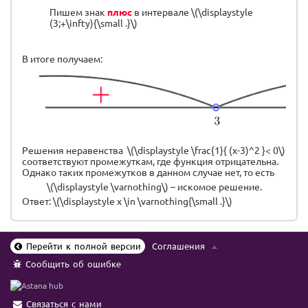
Пишем знак
плюс
в интервале \(\displaystyle
(3;+\infty){\small .}\)
В итоге получаем:
Решения неравенства \(\displaystyle \frac{1}{ (x-3)^2 }< 0\)
соответствуют промежуткам, где функция отрицательна.
Однако таких промежутков в данном случае нет, то есть
\(\displaystyle \varnothing\) – искомое решение.
Ответ: \(\displaystyle x \in \varnothing{\small .}\)
Перейти к полной версии
Соглашения
Сообщить об ошибке
Связаться с нами