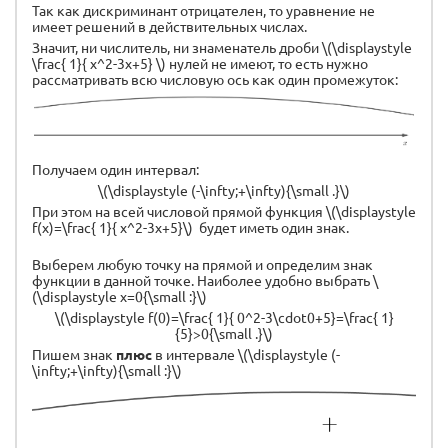
Так как дискриминант отрицателен, то уравнение не
имеет решений в действительных числах.
Значит, ни числитель, ни знаменатель дроби \(\displaystyle
\frac{ 1}{ x^2-3x+5} \) нулей не имеют, то есть нужно
рассматривать всю числовую ось как один промежуток:
Получаем один интервал:
\(\displaystyle (-\infty;+\infty){\small .}\)
При этом на всей числовой прямой функция \(\displaystyle
f(x)=\frac{ 1}{ x^2-3x+5}\) будет иметь один знак.
Выберем любую точку на прямой и определим знак
функции в данной точке. Наиболее удобно выбрать \
(\displaystyle x=0{\small :}\)
\(\displaystyle f(0)=\frac{ 1}{ 0^2-3\cdot0+5}=\frac{ 1}
{5}>0{\small .}\)
Пишем знак
плюс
в интервале \(\displaystyle (-
\infty;+\infty){\small :}\)