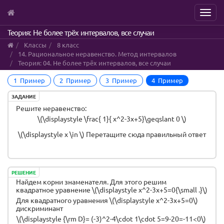
Menu
Skip
Теория: Не более трёх интервалов, все случаи
to
Классы
8 класс
main
14. Рациональное неравенство. Метод интервалов
content
Теория: 04. Не более трёх интервалов, все случаи
1 Пример
2 Пример
3 Пример
4 Пример
ЗАДАНИЕ
Решите неравенство:
\(\displaystyle \frac{ 1}{ x^2-3x+5}\geqslant 0 \)
\(\displaystyle x \in \)
Перетащите сюда правильный ответ
РЕШЕНИЕ
Найдем корни знаменателя. Для этого решим
квадратное уравнение \(\displaystyle x^2-3x+5=0{\small .}\)
Для квадратного уравнения \(\displaystyle x^2-3x+5=0\)
дискриминант
\(\displaystyle {\rm D}= (-3)^2-4\cdot 1\cdot 5=9-20=-11<0\)