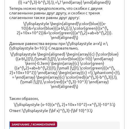
{l} =a^{\,3}-b^{\,3},\\ =\,? \end{array} \end{aligned}\)
Теперь можно предположить, что скобки с двумя
слагаемыми равны друг другу, и скобки с тремя
слагаемыми также равны друг другу:
\(\displaystyle \begin{aligned}\color{blue}{(x-
10)}&=\color{blue}{(a-b\,)},\\ \color{green}{(x^{\,
2}+10x+10^2)}&=\color{green}{(a^{\,2}+ab+b^{\,2})}.
\end{aligned}\)
Данные равенства верны при \(\displaystyle a=x\) и \
(\displaystyle b=10.\) Cледовательно,
\(\displaystyle \begin{aligned} \begin{array}{c} {\color{blue}
{(a-b\,)}}\\ {\small |\;|}\\ \color{blue}{(x-10)} \end{array}
\kern{-0.3em} \begin{array}{c} \color{green}
{(a^{\,2}+ab+b^{\,2})}\\ {\small |\;|}\\ \color{green}{(x^{\,
2}+10x+10^2)} \end{array} \begin{array}{c} =\\ \phantom{=}\\
= \end{array} \begin{array}{c} \color{red}{a^{\,3}-b^{\,3}},\\
{\small |\;|}\\ \color{red}{x^{\,3}-10^3} \end{array}
\end{aligned}\)
Таким образом,
\(\displaystyle (x-10)(x^{\, 2}+10x+10^2)=x^{\,3}-10^3.\)
Ответ: \(\displaystyle {\bf x}^{\,3}-{\bf 10}^3.\)
ЗАМЕЧАНИЕ / КОММЕНТАРИЙ