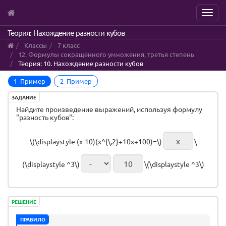
Menu
Skip
Теория: Нахождение разности кубов
to
Классы
7 класс
main
12. Формулы сокращенного умножения, третья степень
content
Теория: 10. Нахождение разности кубов
1 Пример
2 Пример
ЗАДАНИЕ
Найдите произведение выражений, используя формулу
"разность кубов":
\(\displaystyle (x-10)(x^{\,2}+10x+100)=\)
\
(\displaystyle ^3\)
\(\displaystyle ^3\)
РЕШЕНИЕ
ПРАВИЛО