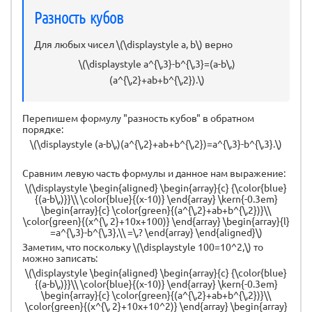
Разность кубов
Для любых чисел \(\displaystyle a, b\) верно
\(\displaystyle a^{\,3}-b^{\,3}=(a-b\,)
(a^{\,2}+ab+b^{\,2}).\)
Перепишем формулу "разность кубов" в обратном
порядке:
\(\displaystyle (a-b\,)(a^{\,2}+ab+b^{\,2})=a^{\,3}-b^{\,3}.\)
Сравним левую часть формулы и данное нам выражение:
\(\displaystyle \begin{aligned} \begin{array}{c} {\color{blue}
{(a-b\,)}}\\ \color{blue}{(x-10)} \end{array} \kern{-0.3em}
\begin{array}{c} \color{green}{(a^{\,2}+ab+b^{\,2})}\\
\color{green}{(x^{\, 2}+10x+100)} \end{array} \begin{array}{l}
=a^{\,3}-b^{\,3},\\ =\,? \end{array} \end{aligned}\)
Заметим, что поскольку \(\displaystyle 100=10^2,\) то
можно записать:
\(\displaystyle \begin{aligned} \begin{array}{c} {\color{blue}
{(a-b\,)}}\\ \color{blue}{(x-10)} \end{array} \kern{-0.3em}
\begin{array}{c} \color{green}{(a^{\,2}+ab+b^{\,2})}\\
\color{green}{(x^{\, 2}+10x+10^2)} \end{array} \begin{array}