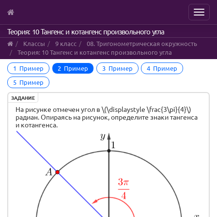
Menu
Skip
Теория: 10 Тангенс и котангенс произвольного угла
to
Классы
9 класс
08. Тригонометрическая окружность
main
Теория: 10 Тангенс и котангенс произвольного угла
content
1 Пример
2 Пример
3 Пример
4 Пример
5 Пример
ЗАДАНИЕ
На рисунке отмечен угол в \(\displaystyle \frac{3\pi}{4}\)
радиан. Опираясь на рисунок, определите знаки тангенса
и котангенса.