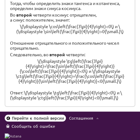
Тогда, чтобы определить знаки тангенса и котангенса,
определим знаки синуса косинуса.
Во
второй
четверти косинус отрицателен,
а синус положителен, значит:
\(\displaystyle \cos\left(\frac{3\pi}{4}\right)<0\) и \
(\displaystyle \sin\left(\frac{3\pi}{4}\right)>0{\small.}\)
Отношение отрицательного и положительного чисел
отрицательно.
Следовательно, во
второй
четверти:
\(\displaystyle \tg\left(\frac{3\pi}
{4}\right)=\frac{\sin\left(\frac{3\pi}{4}\right)}
{\cos\left(\frac{3\pi}{4}\right)}<0\) и \(\displaystyle
\ctg\left(\frac{3\pi}{4}\right)=\frac{\cos\left(\frac{3\pi}
{4}\right)}{\sin\left(\frac{3\pi}{4}\right)}<0{\small.}\)
Ответ: \(\displaystyle \tg\left(\frac{3\pi}{4}\right)<0\) и \
(\displaystyle \ctg\left(\frac{3\pi}{4}\right)<0{\small.}\)
Перейти к полной версии
Соглашения
Сообщить об ошибке