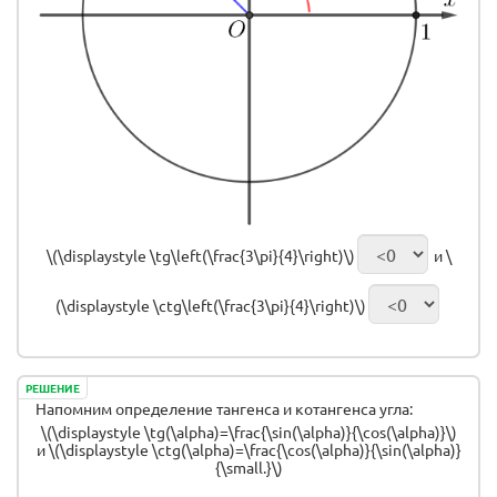
\(\displaystyle \tg\left(\frac{3\pi}{4}\right)\)
и \
(\displaystyle \ctg\left(\frac{3\pi}{4}\right)\)
РЕШЕНИЕ
Напомним определение тангенса и котангенса угла:
\(\displaystyle \tg(\alpha)=\frac{\sin(\alpha)}{\cos(\alpha)}\)
и \(\displaystyle \ctg(\alpha)=\frac{\cos(\alpha)}{\sin(\alpha)}
{\small.}\)