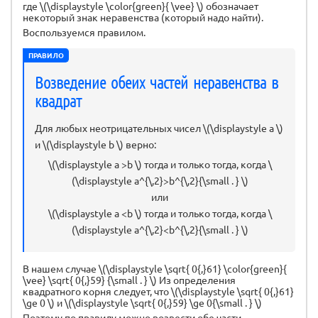
где \(\displaystyle \color{green}{ \vee} \) обозначает
некоторый знак неравенства (который надо найти).
Воспользуемся правилом.
ПРАВИЛО
Возведение обеих частей неравенства в
квадрат
Для любых неотрицательных чисел \(\displaystyle a \)
и \(\displaystyle b \) верно:
\(\displaystyle a >b \) тогда и только тогда, когда \
(\displaystyle a^{\,2}>b^{\,2}{\small . } \)
или
\(\displaystyle a <b \) тогда и только тогда, когда \
(\displaystyle a^{\,2}<b^{\,2}{\small . } \)
В нашем случае \(\displaystyle \sqrt{ 0{,}61} \color{green}{
\vee} \sqrt{ 0{,}59} {\small . } \) Из определения
квадратного корня следует, что \(\displaystyle \sqrt{ 0{,}61}
\ge 0 \) и \(\displaystyle \sqrt{ 0{,}59} \ge 0{\small . } \)
Поэтому по правилу можно возвести обе части