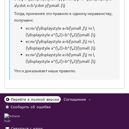
a\cdot x<b \cdot y{\small .}\)
Тогда, применяя это правило к одному неравенству,
получаем:
если \(\displaystyle a<b{\small ,}\) то \
(\displaystyle a^{\,2}<b^{\,2}{\small .}\)
если \(\displaystyle a=b{\small ,}\) то \
(\displaystyle a^{\,2}=b^{\,2}{\small .}\)
если \(\displaystyle a>b{\small ,}\) то \
(\displaystyle a^{\,2}>b^{\,2}{\small .}\)
Что и доказывает наше правило.
Перейти к полной версии
Соглашения
Сообщить об ошибке
Связаться с нами