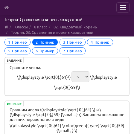
Menu
Skip
Теория: Сравнения и корень квадратный
to
Классы
8 класс
02. Квадратный корень
main
Теория: 03. Сравнения и корень квадратный
content
1 Пример
2 Пример
3 Пример
4 Пример
5 Пример
6 Пример
7 Пример
ЗАДАНИЕ
Сравните числа:
\(\displaystyle \sqrt{0{,}61}\)
\(\displaystyle
\sqrt{0{,}59}\)
РЕШЕНИЕ
Сравним числа \(\displaystyle \sqrt{ 0{,}61} \) и \
(\displaystyle \sqrt{ 0{,}59} {\small . } \) Запишем возможное
для них неравенство в виде
\(\displaystyle \sqrt{ 0{,}61} \color{green}{ \vee} \sqrt{ 0{,}59}
{\small , } \)