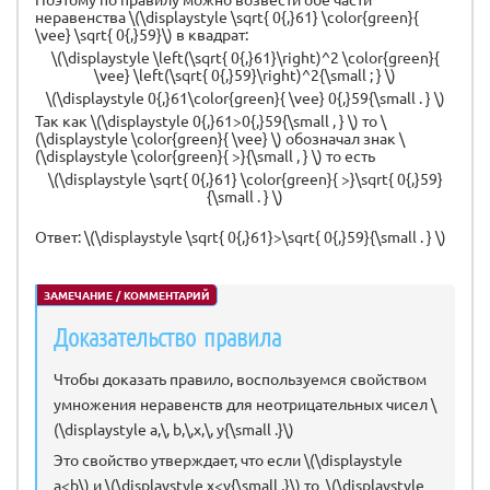
неравенства \(\displaystyle \sqrt{ 0{,}61} \color{green}{
\vee} \sqrt{ 0{,}59}\) в квадрат:
\(\displaystyle \left(\sqrt{ 0{,}61}\right)^2 \color{green}{
\vee} \left(\sqrt{ 0{,}59}\right)^2{\small ; } \)
\(\displaystyle 0{,}61\color{green}{ \vee} 0{,}59{\small . } \)
Так как \(\displaystyle 0{,}61>0{,}59{\small , } \) то \
(\displaystyle \color{green}{ \vee} \) обозначал знак \
(\displaystyle \color{green}{ >}{\small , } \) то есть
\(\displaystyle \sqrt{ 0{,}61} \color{green}{ >}\sqrt{ 0{,}59}
{\small . } \)
Ответ: \(\displaystyle \sqrt{ 0{,}61}>\sqrt{ 0{,}59}{\small . } \)
ЗАМЕЧАНИЕ / КОММЕНТАРИЙ
Доказательство правила
Чтобы доказать правило, воспользуемся свойством
умножения неравенств для неотрицательных чисел \
(\displaystyle a,\, b,\,x,\, y{\small .}\)
Это свойство утверждает, что если \(\displaystyle
a<b\) и \(\displaystyle x<y{\small ,}\) то \(\displaystyle