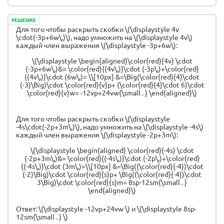
РЕШЕНИЕ
Для того чтобы раскрыть скобки
\(\displaystyle 4v
\cdot(-3p+6w\,)\)
, надо умножить на \(\displaystyle 4v\)
каждый член выражения \(\displaystyle -3p+6w\):
\(\displaystyle \begin{aligned}\color{red}{4v} \cdot
(-3p+6w\,)&= \color{red}{(4v\,)}\cdot (-3p\,)+\color{red}
{(4v\,)}\cdot (6w\,)= \\[10px] &=\Big(\color{red}{4}\cdot
(-3)\Big)\cdot \color{red}{v}p+ (\color{red}{4}\cdot 6)\cdot
\color{red}{v}w= -12vp+24vw{\small . } \end{aligned}\)
Для того чтобы раскрыть скобки
\(\displaystyle
-4s\cdot(-2p+3m\,)\)
, надо умножить на \(\displaystyle -4s\)
каждый член выражения \(\displaystyle -2p+3m\):
\(\displaystyle \begin{aligned} \color{red}{-4s} \cdot
(-2p+3m\,)&= \color{red}{(-4s\,)}\cdot (-2p\,)+\color{red}
{(-4s\,)}\cdot (3m\,)=\\[10px] &=\Big((\color{red}{-4})\cdot
(-2)\Big)\cdot \color{red}{s}p+ \Big((\color{red}{-4})\cdot
3\Big)\cdot \color{red}{s}m= 8sp-12sm{\small . }
\end{aligned}\)
Ответ: \(\displaystyle -12vp+24vw \) и \(\displaystyle 8sp-
12sm{\small . } \)