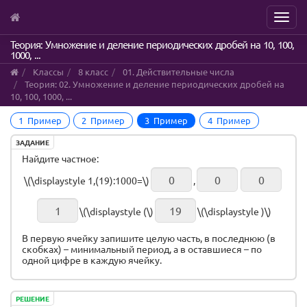
Menu
Skip
Теория: Умножение и деление периодических дробей на 10, 100,
1000, ...
to
main
Классы
8 класс
01. Действительные числа
content
Теория: 02. Умножение и деление периодических дробей на
10, 100, 1000, ...
1 Пример
2 Пример
3 Пример
4 Пример
ЗАДАНИЕ
Найдите частное:
\(\displaystyle 1,(19):1000=\)
,
\(\displaystyle (\)
\(\displaystyle )\)
В первую ячейку запишите целую часть, в последнюю (в
скобках) – минимальный период, а в оставшиеся – по
одной цифре в каждую ячейку.
РЕШЕНИЕ