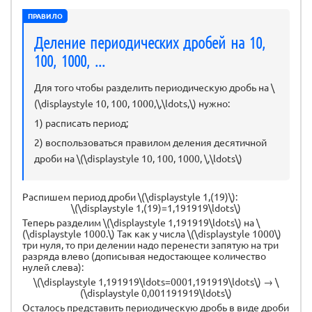
ПРАВИЛО
Деление периодических дробей на 10,
100, 1000, ...
Для того чтобы разделить периодическую дробь на \
(\displaystyle 10, 100, 1000,\,\ldots,\) нужно:
1) расписать период;
2) воспользоваться правилом деления десятичной
дроби на \(\displaystyle 10, 100, 1000, \,\ldots\)
Распишем период дроби \(\displaystyle 1,(19)\):
\(\displaystyle 1,(19)=1,191919\ldots\)
Теперь разделим \(\displaystyle 1,191919\ldots\) на \
(\displaystyle 1000.\) Так как у числа \(\displaystyle 1000\)
три нуля, то при делении надо перенести запятую на три
разряда влево (дописывая недостающее количество
нулей слева):
\(\displaystyle 1,191919\ldots=0001,191919\ldots\) → \
(\displaystyle 0,001191919\ldots\)
Осталось представить периодическую дробь в виде дроби