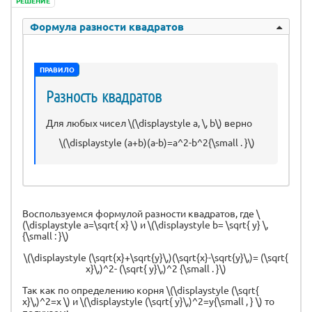
РЕШЕНИЕ
Формула разности квадратов
ПРАВИЛО
Разность квадратов
Для любых чисел \(\displaystyle a, \, b\) верно
\(\displaystyle (a+b)(a-b)=a^2-b^2{\small . }\)
Воспользуемся формулой разности квадратов, где \
(\displaystyle a=\sqrt{ x} \) и \(\displaystyle b= \sqrt{ y} \,
{\small : }\)
\(\displaystyle (\sqrt{x}+\sqrt{y}\,)(\sqrt{x}-\sqrt{y}\,)= (\sqrt{
x}\,)^2- (\sqrt{ y}\,)^2 {\small . }\)
Так как по определению корня \(\displaystyle (\sqrt{
x}\,)^2=x \) и \(\displaystyle (\sqrt{ y}\,)^2=y{\small , } \) то