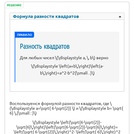
РЕШЕНИЕ
Формула разности квадратов
ПРАВИЛО
Разность квадратов
Для любых чисел \(\displaystyle a, \, b\) верно
\(\displaystyle \left(a+b\,\right)\left(a-
b\,\right)=a^2-b^2{\small . }\)
Воспользуемся формулой разности квадратов, где \
(\displaystyle a=\sqrt{ 6-\sqrt{2}} \) и \(\displaystyle b= \sqrt{
6} \,{\small : }\)
\(\displaystyle \left(\sqrt{6-\sqrt{2}}-
\sqrt{6}\,\right)\left(\sqrt{6-\sqrt{2}}-\sqrt{6}\,\right)=
\left(\sqrt{ 6-\sqrt{2}}\,\right)^2- \left(\sqrt{ 6}\,\right)^2