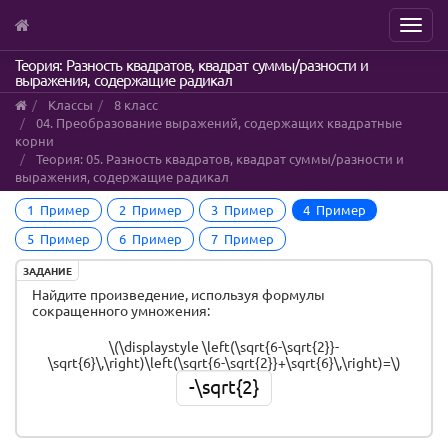
Menu
Skip
Теория: Разность квадратов, квадрат суммы/разности и
выражения, содержащие радикал
to
main
Классы
8 класс
content
04. Преобразование выражений, содержащих квадратные
корни
Теория: 05. Разность квадратов, квадрат суммы/разности и
выражения, содержащие радикал
1 Пример
2 Пример
3 Пример
4 Пример
5 Пример
6 Пример
7 Пример
ЗАДАНИЕ
Найдите произведение, используя формулы
сокращенного умножения:
\(\displaystyle \left(\sqrt{6-\sqrt{2}}-
\sqrt{6}\,\right)\left(\sqrt{6-\sqrt{2}}+\sqrt{6}\,\right)=\)
-\sqrt{2}