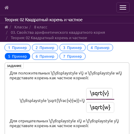
Menu
Skip
Теория: 02 Квадратный корень и частное
to
Классы
8 класс
main
03. Свойства арифметического квадратного корня
content
Теория: 02 Квадратный корень и частное
1 Пример
2 Пример
3 Пример
4 Пример
5 Пример
6 Пример
7 Пример
ЗАДАНИЕ
Для положительных \(\displaystyle v\) и \(\displaystyle w\)
представьте корень как частное корней:
\sqrt{v}
\(\displaystyle \sqrt{\frac{v}{w}}=\)
\sqrt{w}
Для отрицательных \(\displaystyle x\) и \(\displaystyle y\)
представьте корень как частное корней: