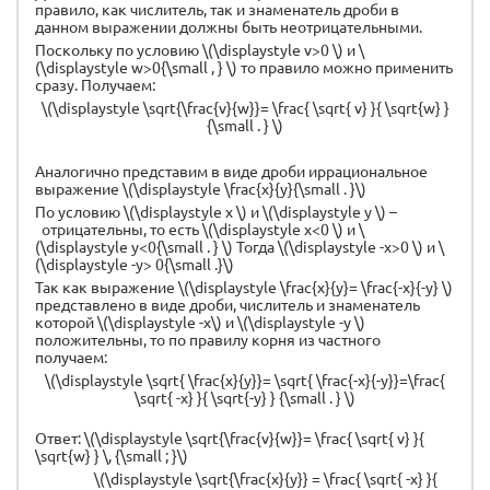
правило, как числитель, так и знаменатель дроби в
данном выражении должны быть неотрицательными.
Поскольку по условию \(\displaystyle v>0 \) и \
(\displaystyle w>0{\small , } \) то правило можно применить
сразу. Получаем:
\(\displaystyle \sqrt{\frac{v}{w}}= \frac{ \sqrt{ v} }{ \sqrt{w} }
{\small . } \)
Аналогично представим в виде дроби иррациональное
выражение \(\displaystyle \frac{x}{y}{\small . }\)
По условию \(\displaystyle x \) и \(\displaystyle y \) –
отрицательны, то есть \(\displaystyle x<0 \) и \
(\displaystyle y<0{\small . } \) Тогда \(\displaystyle -x>0 \) и \
(\displaystyle -y> 0{\small .}\)
Так как выражение \(\displaystyle \frac{x}{y}= \frac{-x}{-y} \)
представлено в виде дроби, числитель и знаменатель
которой \(\displaystyle -x\) и \(\displaystyle -y \)
положительны, то по правилу корня из частного
получаем:
\(\displaystyle \sqrt{ \frac{x}{y}}= \sqrt{ \frac{-x}{-y}}=\frac{
\sqrt{ -x} }{ \sqrt{-y} } {\small . } \)
Ответ: \(\displaystyle \sqrt{\frac{v}{w}}= \frac{ \sqrt{ v} }{
\sqrt{w} } \, {\small ; }\)
\(\displaystyle \sqrt{\frac{x}{y}} = \frac{ \sqrt{ -x} }{