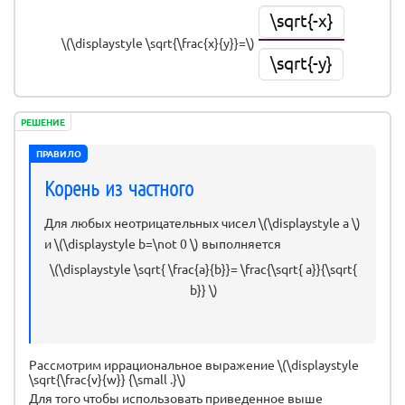
\sqrt{-x}
\(\displaystyle \sqrt{\frac{x}{y}}=\)
\sqrt{-y}
РЕШЕНИЕ
ПРАВИЛО
Корень из частного
Для любых неотрицательных чисел \(\displaystyle a \)
и \(\displaystyle b=\not 0 \) выполняется
\(\displaystyle \sqrt{ \frac{a}{b}}= \frac{\sqrt{ a}}{\sqrt{
b}} \)
Рассмотрим иррациональное выражение \(\displaystyle
\sqrt{\frac{v}{w}} {\small .}\)
Для того чтобы использовать приведенное выше