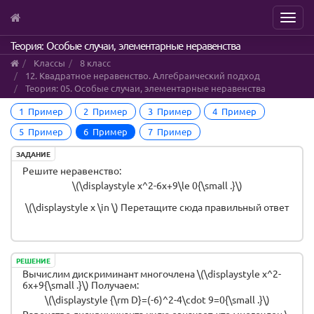
Menu
Skip
Теория: Особые случаи, элементарные неравенства
to
Классы
8 класс
main
12. Квадратное неравенство. Алгебраический подход
content
Теория: 05. Особые случаи, элементарные неравенства
1 Пример
2 Пример
3 Пример
4 Пример
5 Пример
6 Пример
7 Пример
ЗАДАНИЕ
Решите неравенство:
\(\displaystyle x^2-6x+9\le 0{\small .}\)
\(\displaystyle x \in \)
Перетащите сюда правильный ответ
РЕШЕНИЕ
Вычислим дискриминант многочлена \(\displaystyle x^2-
6x+9{\small .}\) Получаем:
\(\displaystyle {\rm D}=(-6)^2-4\cdot 9=0{\small .}\)