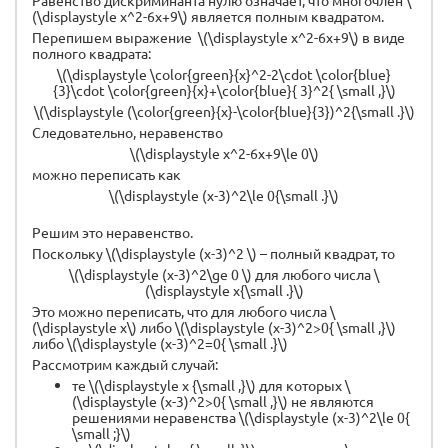
Равенство дискриминанта нулю означает, что многочлен \
(\displaystyle x^2-6x+9\) является полным квадратом.
Перепишем выражение \(\displaystyle x^2-6x+9\) в виде
полного квадрата:
\(\displaystyle \color{green}{x}^2-2\cdot \color{blue}
{3}\cdot \color{green}{x}+\color{blue}{ 3}^2{ \small ,}\)
\(\displaystyle (\color{green}{x}-\color{blue}{3})^2{\small .}\)
Следовательно, неравенство
\(\displaystyle x^2-6x+9\le 0\)
можно переписать как
\(\displaystyle (x-3)^2\le 0{\small .}\)
Решим это неравенство.
Поскольку \(\displaystyle (x-3)^2 \) – полный квадрат, то
\(\displaystyle (x-3)^2\ge 0 \) для любого числа \
(\displaystyle x{\small .}\)
Это можно переписать, что для любого числа \
(\displaystyle x\) либо \(\displaystyle (x-3)^2>0{ \small ,}\)
либо \(\displaystyle (x-3)^2=0{ \small .}\)
Рассмотрим каждый случай:
те \(\displaystyle x {\small ,}\) для которых \
(\displaystyle (x-3)^2>0{ \small ,}\) не являются
решениями
неравенства \(\displaystyle (x-3)^2\le 0{
\small ;}\)